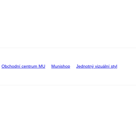
Obchodní centrum MU
Munishop
Jednotný vizuální styl