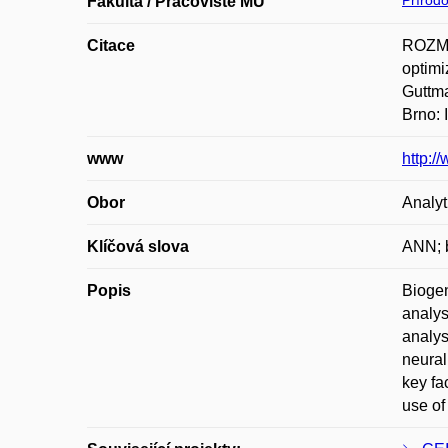
Přírod
Fakulta / Pracoviště MU
Citace
ROZMA
optimi
Guttm
Brno: 
www
http:
Obor
Analyt
Klíčová slova
ANN; b
Popis
Biogen
analys
analys
neural
key fa
use of