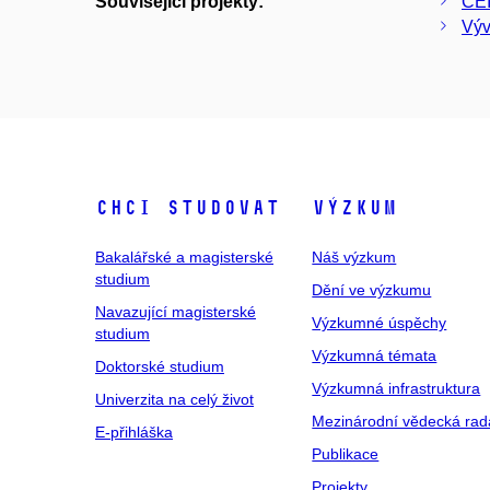
Související projekty:
CEI
Výv
Chci studovat
Výzkum
Bakalářské a magisterské
Náš výzkum
studium
Dění ve výzkumu
Navazující magisterské
Výzkumné úspěchy
studium
Výzkumná témata
Doktorské studium
Výzkumná infrastruktura
Univerzita na celý život
Mezinárodní vědecká rad
E-přihláška
Publikace
Projekty