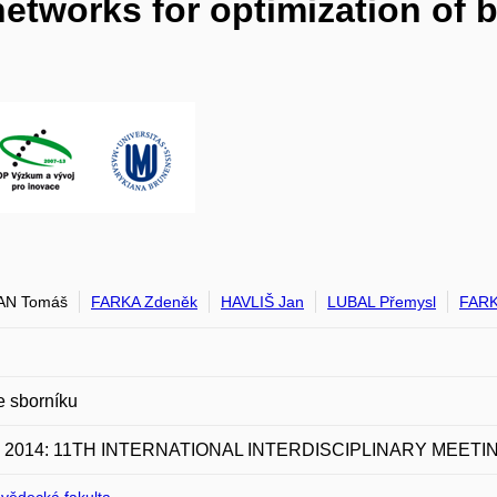
l networks for optimization of
N Tomáš
FARKA Zdeněk
HAVLIŠ Jan
LUBAL Přemysl
FARK
e sborníku
 2014: 11TH INTERNATIONAL INTERDISCIPLINARY MEETI