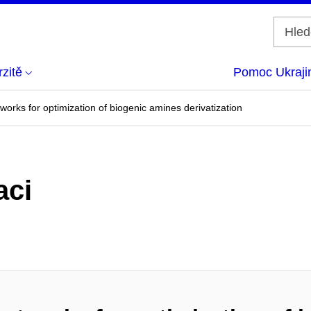
zitě
Pomoc Ukraji
etworks for optimization of biogenic amines derivatization
aci