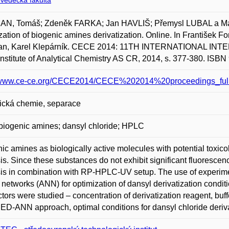
ovědecká fakulta
N, Tomáš; Zdeněk FARKA; Jan HAVLIŠ; Přemysl LUBAL a Marta 
zation of biogenic amines derivatization. Online. In František F
an, Karel Klepárník. CECE 2014: 11TH INTERNATIONAL I
Institute of Analytical Chemistry AS CR, 2014, s. 377-380. ISB
//www.ce-ce.org/CECE2014/CECE%202014%20proceedings_ful
ická chemie, separace
iogenic amines; dansyl chloride; HPLC
ic amines as biologically active molecules with potential toxicol
is. Since these substances do not exhibit significant fluorescen
is in combination with RP-HPLC-UV setup. The use of experiment
 networks (ANN) for optimization of dansyl derivatization condi
ctors were studied – concentration of derivatization reagent, buf
 ED-ANN approach, optimal conditions for dansyl chloride deriv