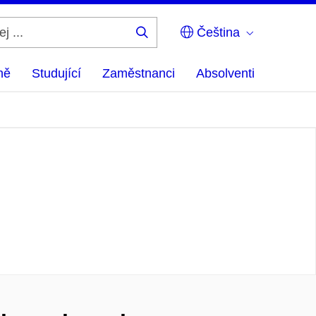
Čeština
Hledej
...
ně
Studující
Zaměstnanci
Absolventi