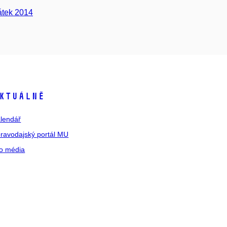
átek 2014
ktuálně
lendář
ravodajský portál MU
o média