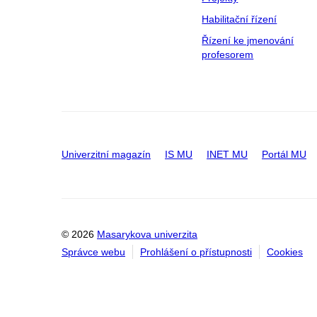
Habilitační řízení
Řízení ke jmenování
profesorem
Univerzitní magazín
IS MU
INET MU
Portál MU
© 2026
Masarykova univerzita
Správce webu
Prohlášení o přístupnosti
Cookies