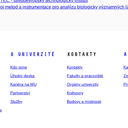
TEC - středoevropský technologický institut
oj metod a instrumentace pro analýzu biologicky významných l
O univerzitě
Kontakty
A
Kdo jsme
Kontakty
Ka
Úřední deska
Fakulty a pracoviště
Zp
Kariéra na MU
Orgány univerzity
Pr
Partnerství
Knihovny
Služby
Budovy a místnosti
a