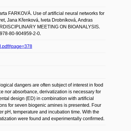
FARKOVÁ. Use of artificial neural networks for
oret, Jana Křenková, Iveta Drobníková, Andras
NTERDISCIPLINARY MEETING ON BIOANALYSIS.
N 978-80-904959-2-0.
l.pdf#page=378
ogical dangers are often subject of interest in food
ce nor absorbance, derivatization is necessary for
al design (ED) in combination with artificial
tions for seven biogenic amines is presented. Four
fer pH, temperature and incubation time. With the
atization were found and experimentally confirmed.