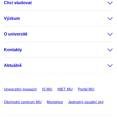
Chci studovat
Výzkum
O univerzitě
Kontakty
Aktuálně
Univerzitní magazín
IS MU
INET MU
Portál MU
Obchodní centrum MU
Munishop
Jednotný vizuální styl