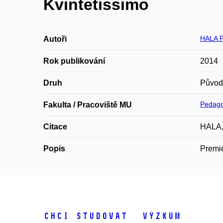
Kvintetissimo
HALA P
Autoři
Rok publikování
2014
Druh
Původ
Pedago
Fakulta / Pracoviště MU
Citace
HALA, 
Popis
Premié
Chci studovat
Výzkum