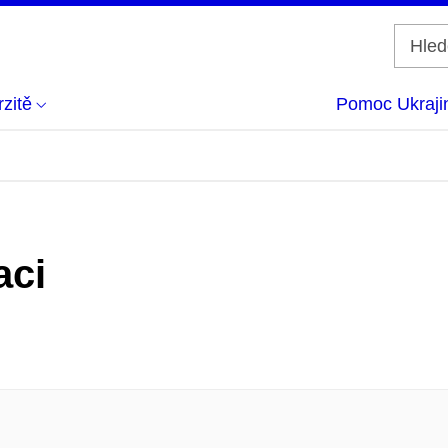
zitě
Pomoc Ukraji
aci