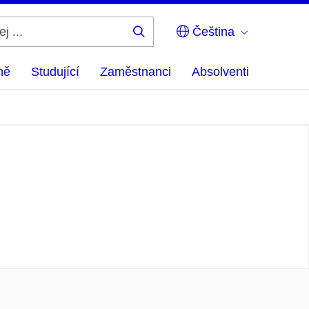
Čeština
Hledej
...
ně
Studující
Zaměstnanci
Absolventi