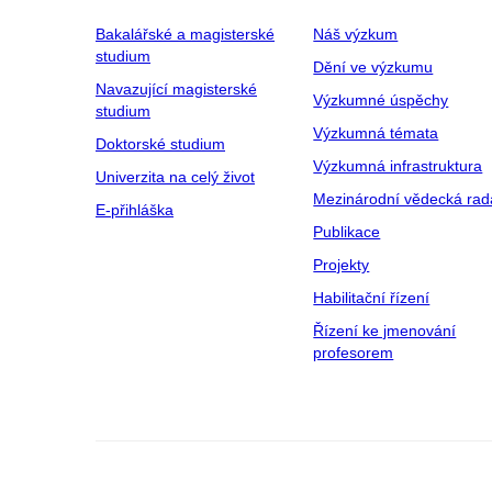
Bakalářské a magisterské
Náš výzkum
studium
Dění ve výzkumu
Navazující magisterské
Výzkumné úspěchy
studium
Výzkumná témata
Doktorské studium
Výzkumná infrastruktura
Univerzita na celý život
Mezinárodní vědecká rad
E-přihláška
Publikace
Projekty
Habilitační řízení
Řízení ke jmenování
profesorem