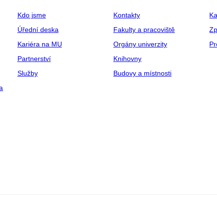
Kdo jsme
Kontakty
Ka
Úřední deska
Fakulty a pracoviště
Zp
Kariéra na MU
Orgány univerzity
Pr
Partnerství
Knihovny
Služby
Budovy a místnosti
a