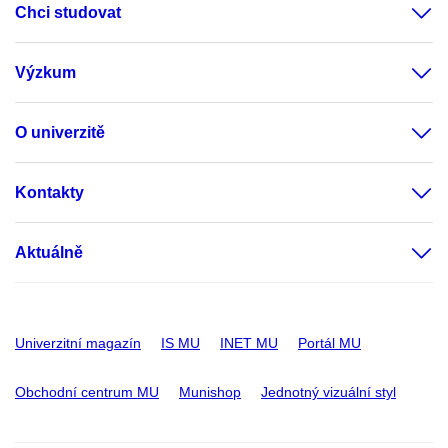
Chci studovat
Výzkum
O univerzitě
Kontakty
Aktuálně
Univerzitní magazín
IS MU
INET MU
Portál MU
Obchodní centrum MU
Munishop
Jednotný vizuální styl