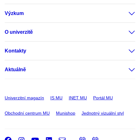
Výzkum
O univerzitě
Kontakty
Aktuálně
Univerzitní magazín
IS MU
INET MU
Portál MU
Obchodní centrum MU
Munishop
Jednotný vizuální styl
Facebook
Instagram
Youtube
LinkedIn
e-
Přidat
Přidat