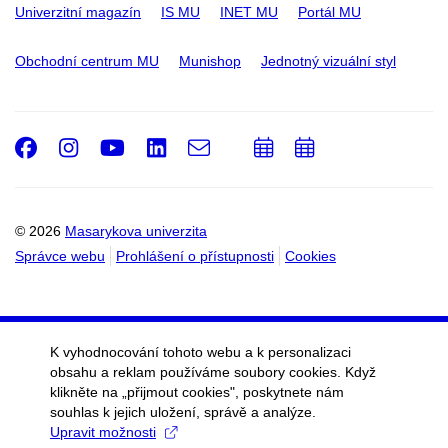
Univerzitní magazín
IS MU
INET MU
Portál MU
Obchodní centrum MU
Munishop
Jednotný vizuální styl
Facebook
Instagram
Youtube
LinkedIn
e-
Přidat
Přidat
Email
mail
do
do
kalendáře
kalendáře
© 2026
Masarykova univerzita
Správce webu
Prohlášení o přístupnosti
Cookies
K vyhodnocování tohoto webu a k personalizaci
obsahu a reklam používáme soubory cookies. Když
klikněte na „přijmout cookies", poskytnete nám
souhlas k jejich uložení, správě a analýze.
Upravit možnosti