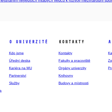
ěstnáním nejlepších mladých vědců k rozvoji mezinárodní spo
O univerzitě
Kontakty
A
Kdo jsme
Kontakty
Ka
Úřední deska
Fakulty a pracoviště
Zp
Kariéra na MU
Orgány univerzity
Pr
Partnerství
Knihovny
Služby
Budovy a místnosti
a