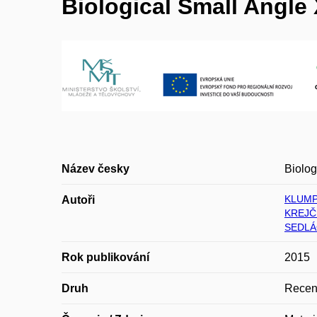
Biological Small Angle
Název česky
Biolog
KLUMP
Autoři
KREJČÍ
SEDLÁ
Rok publikování
2015
Druh
Recen