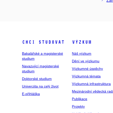
Zam
Chci studovat
Výzkum
Bakalářské a magisterské
Náš výzkum
studium
Dění ve výzkumu
Navazující magisterské
Výzkumné úspěchy
studium
Výzkumná témata
Doktorské studium
Výzkumná infrastruktura
Univerzita na celý život
Mezinárodní vědecká rad
E-přihláška
Publikace
Projekty