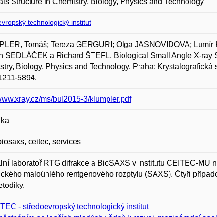
als Structure in Chemistry, Biology, Physics and Technology
vropský technologický institut
LER, Tomáš; Tereza GERGURI; Olga JASNOVIDOVA; Lumír 
h SEDLÁČEK a Richard ŠTEFL. Biological Small Angle X-ray Sc
try, Biology, Physics and Technology. Praha: Krystalografická sp
1211-5894.
/www.xray.cz/ms/bul2015-3/klumpler.pdf
ika
biosaxs, ceitec, services
lní laboratoř RTG difrakce a BioSAXS v institutu CEITEC-MU nab
ického maloúhlého rentgenového rozptylu (SAXS). Čtyři případ
etodiky.
TEC - středoevropský technologický institut