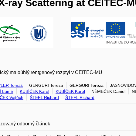
 X-ray Scattering at CEITEC-
ický maloúhlý rentgenový rozptyl v CEITEC-MU
LER Tomáš
GERGURI Tereza
GERGURI Tereza
JASNOVIDOV
 Lumír
KUBÍČEK Karel
KUBÍČEK Karel
NĚMEČEK Daniel
N
ČEK Vojtěch
ŠTEFL Richard
ŠTEFL Richard
zovaný odborný článek