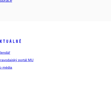
lupráce
ktuálně
lendář
ravodajský portál MU
o média