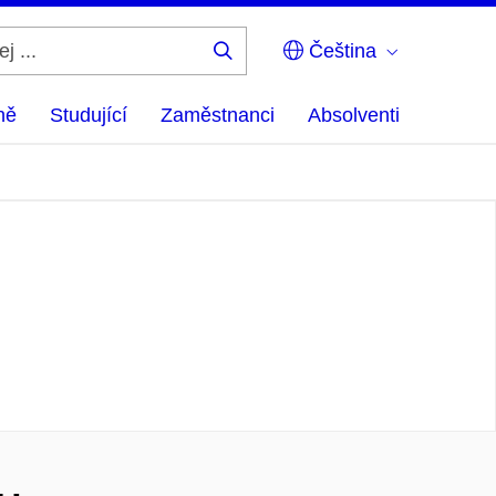
Čeština
Hledej
...
ně
Studující
Zaměstnanci
Absolventi