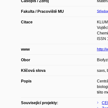
Časopis / Zdroj
Materi
Středoe
Fakulta / Pracoviště MU
Citace
KLUMP
Vojtěc
Chemis
ISSN 
www
http:/
Obor
Biofyz
Klíčová slova
saxs, 
Popis
Centrá
biolog
této m
Související projekty:
CEI