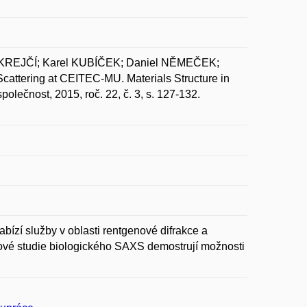
KREJČÍ; Karel KUBÍČEK; Daniel NĚMEČEK;
attering at CEITEC-MU. Materials Structure in
olečnost, 2015, roč. 22, č. 3, s. 127-132.
ízí služby v oblasti rentgenové difrakce a
ové studie biologického SAXS demostrují možnosti