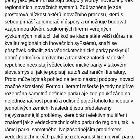
parky jako jeden z nástrojů podpory tvorby inovací a prvek
regionálních inovačních systémů. Zdůrazněna je zde
prostorová blízkost aktérů inovačního procesu, která s
sebou přináší aglomerační úspory a umožňuje budovat
vzájemnou důvěru soukromých firem i veřejných
výzkumných institucí. Jelikož se klade stále větší důraz na
kvalitu regionálních inovačních syFstémů, snaží se
příspěvek odhalit, zda vědeckotechnické parky poskytují
dobré podmínky pro tvorbu a transfer znalostí. V české
republice neexistují vědeckotechnické parky v takovém
slova smyslu, jak je popisují autoři zahraniční literatury.
Proto může býtnáš pohled na tento nástroj podpory inovací
značně zkreslený. Formou literární rešerše je tedy nejdříve
rozebrána samotná definice parků aje zde poukázáno na
nejednoznačnost pojmů a odlišné pojetí tohoto konceptu v
jednotlivých zemích. Následně jsou představeny
nejvýznamnější problémy, které brání efektivnímu šíření
znalostí jak z vědeckotechnického parku do regionu, tak i v
rámci parku samotného. Nejzásadnějším problémem
vědeckotechnických parků je izolovanost firem uvnitř parku