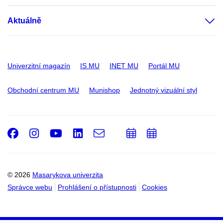
Aktuálně
Univerzitní magazín
IS MU
INET MU
Portál MU
Obchodní centrum MU
Munishop
Jednotný vizuální styl
Facebook
Instagram
Youtube
LinkedIn
e-
Přidat
Přidat
Email
mail
do
do
kalendáře
kalendáře
© 2026
Masarykova univerzita
Správce webu
Prohlášení o přístupnosti
Cookies