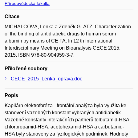
Přírodovědecká fakulta
Citace
MICHALCOVÁ, Lenka a Zdeněk GLATZ. Characterization
of the binding of antidiabetic drugs to human serum
albumin by means of CE FA. In 12 th International
Interdisciplinary Meeting on Bioanalysis CECE 2015.
2015. ISBN 978-80-904959-3-7.
Přiložené soubory
CECE_2015_Lenka_oprava.doc
Popis
Kapilárn elektroforéza - frontální analýza byla využita ke
stanovení vazebných konstant vybraných antidiabetik.
Vazebné konstanty interakčních partnerů tolbutamid-HSA,
chlorpropamid-HSA, acetohexamid-HSA a carbutamid-
HSA byly stanoveny za fyzilogických podmínek. Hodnoty