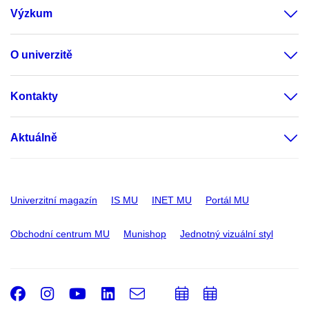
Výzkum
O univerzitě
Kontakty
Aktuálně
Univerzitní magazín
IS MU
INET MU
Portál MU
Obchodní centrum MU
Munishop
Jednotný vizuální styl
Facebook
Instagram
Youtube
LinkedIn
e-
Přidat
Přidat
Email
mail
do
do