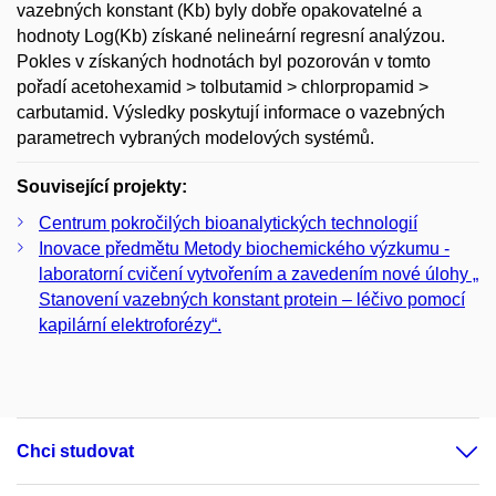
vazebných konstant (Kb) byly dobře opakovatelné a
hodnoty Log(Kb) získané nelineární regresní analýzou.
Pokles v získaných hodnotách byl pozorován v tomto
pořadí acetohexamid > tolbutamid > chlorpropamid >
carbutamid. Výsledky poskytují informace o vazebných
parametrech vybraných modelových systémů.
Související projekty:
Centrum pokročilých bioanalytických technologií
Inovace předmětu Metody biochemického výzkumu -
laboratorní cvičení vytvořením a zavedením nové úlohy „
Stanovení vazebných konstant protein – léčivo pomocí
kapilární elektroforézy“.
Chci studovat