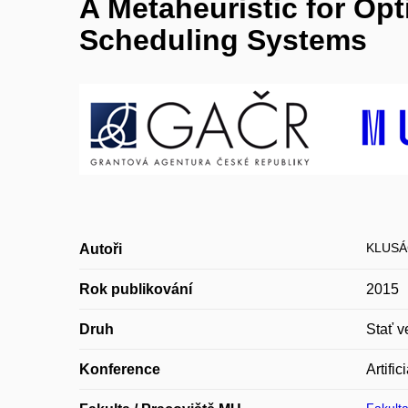
A Metaheuristic for Op
Scheduling Systems
KLUSÁČ
Autoři
Rok publikování
2015
Druh
Stať v
Konference
Artifi