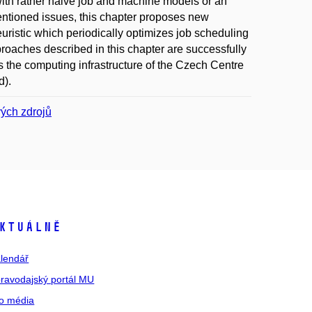
 with rather naive job and machine models or an
ementioned issues, this chapter proposes new
ristic which periodically optimizes job scheduling
pproaches described in this chapter are successfully
s the computing infrastructure of the Czech Centre
d).
ých zdrojů
ktuálně
lendář
ravodajský portál MU
o média