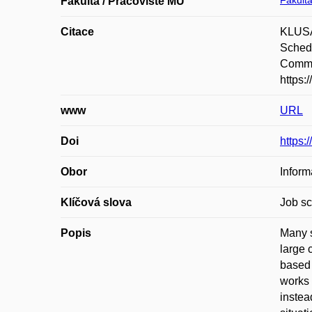
Fakulta
Fakulta / Pracoviště MU
Citace
KLUSÁČ
Schedu
Commun
https:
www
URL
Doi
https:
Obor
Inform
Klíčová slova
Job sc
Popis
Many s
large 
based 
works 
instea