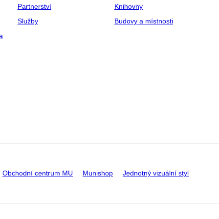
Partnerství
Knihovny
Služby
Budovy a místnosti
a
Obchodní centrum MU
Munishop
Jednotný vizuální styl