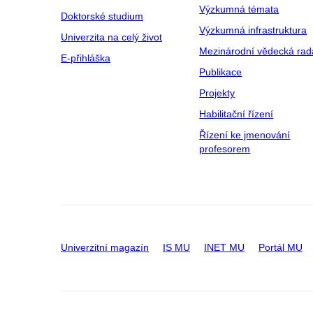
Výzkumná témata
Doktorské studium
Výzkumná infrastruktura
Univerzita na celý život
Mezinárodní vědecká rad
E-přihláška
Publikace
Projekty
Habilitační řízení
Řízení ke jmenování
profesorem
Univerzitní magazín
IS MU
INET MU
Portál MU