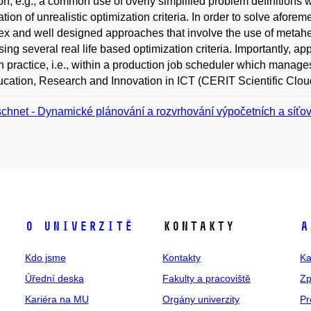
ion, e.g., a common use of overly simplified problem definitions
ation of unrealistic optimization criteria. In order to solve afor
x and well designed approaches that involve the use of metaheu
sing several real life based optimization criteria. Importantly, a
n practice, i.e., within a production job scheduler which manage
ucation, Research and Innovation in ICT (CERIT Scientific Clou
chnet - Dynamické plánování a rozvrhování výpočetních a síťov
O univerzitě
Kontakty
A
Kdo jsme
Kontakty
Ka
Úřední deska
Fakulty a pracoviště
Zp
Kariéra na MU
Orgány univerzity
Pr