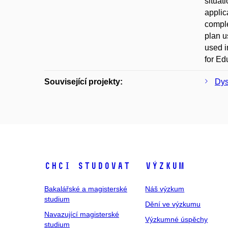
situat
applic
comple
plan u
used i
for Ed
Související projekty:
Dys
Chci studovat
Výzkum
Bakalářské a magisterské
Náš výzkum
studium
Dění ve výzkumu
Navazující magisterské
Výzkumné úspěchy
studium