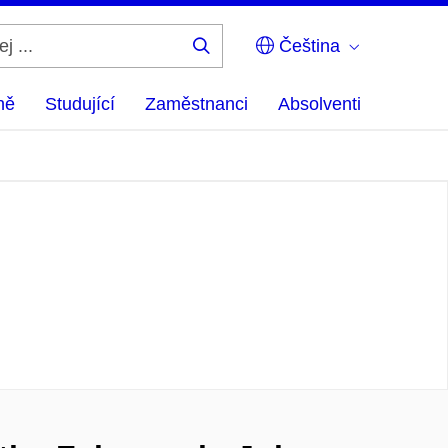
Čeština
Hledej
...
ně
Studující
Zaměstnanci
Absolventi