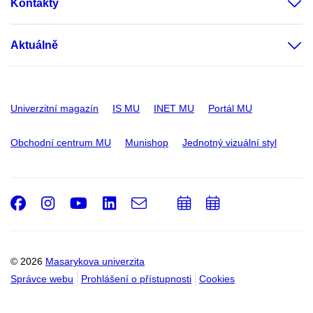
Kontakty
Aktuálně
Univerzitní magazín
IS MU
INET MU
Portál MU
Obchodní centrum MU
Munishop
Jednotný vizuální styl
Facebook
Instagram
Youtube
LinkedIn
e-
Přidat
Přidat
Email
mail
do
do
kalendáře
kalendáře
© 2026
Masarykova univerzita
Správce webu
Prohlášení o přístupnosti
Cookies