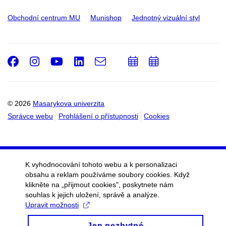
Obchodní centrum MU
Munishop
Jednotný vizuální styl
Facebook
Instagram
Youtube
LinkedIn
e-
Přidat
Přidat
Email
mail
do
do
kalendáře
kalendáře
© 2026
Masarykova univerzita
Správce webu
Prohlášení o přístupnosti
Cookies
K vyhodnocování tohoto webu a k personalizaci
obsahu a reklam používáme soubory cookies. Když
klikněte na „přijmout cookies", poskytnete nám
souhlas k jejich uložení, správě a analýze.
Upravit možnosti
Jen nezbytné