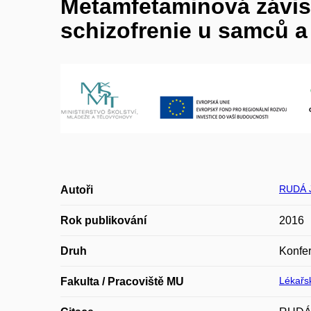
Metamfetaminová závi
schizofrenie u samců a
RUDÁ 
Autoři
Rok publikování
2016
Druh
Konfer
Lékařsk
Fakulta / Pracoviště MU