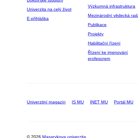
Doktorské studium
Výzkumná infrastruktura
Univerzita na celý život
Mezinárodní vědecká rad
E-přihláška
Publikace
Projekty
Habilitační řízení
Řízení ke jmenování
profesorem
Univerzitní magazín
IS MU
INET MU
Portál MU
© 2026
Masarykova univerzita