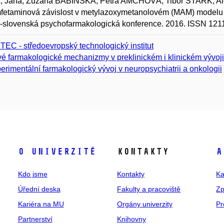
 Jana; Zuzana BABINSKÁ; Petra AMCHOVÁ; Tibor ŠTARK; A
etaminová závislost v metylazoxymetanolovém (MAM) modelu sc
-slovenská psychofarmakologická konference. 2016. ISSN 121
TEC - středoevropský technologický institut
é farmakologické mechanizmy v preklinickém i klinickém vývoji
erimentální farmakologický vývoj v neuropsychiatrii a onkologii
O univerzitě
Kontakty
A
Kdo jsme
Kontakty
Ka
Úřední deska
Fakulty a pracoviště
Zp
Kariéra na MU
Orgány univerzity
Pr
Partnerství
Knihovny