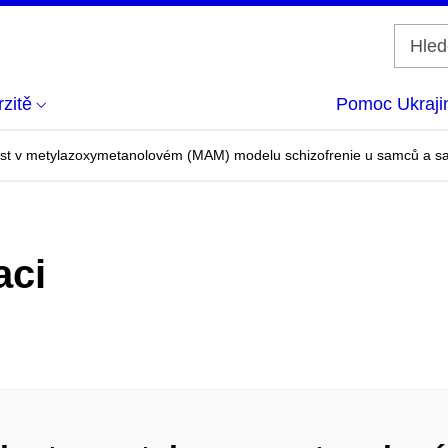
zitě
Pomoc Ukraji
st v metylazoxymetanolovém (MAM) modelu schizofrenie u samců a s
aci