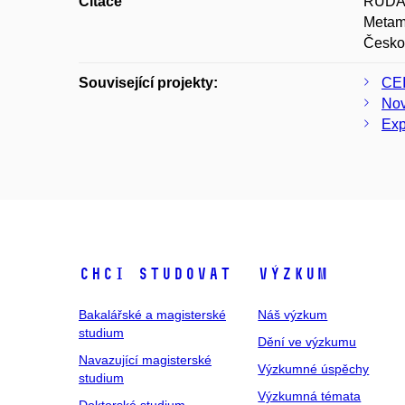
Citace
RUDÁ,
Metamf
Česko
Související projekty:
CEI
Nov
Exp
Chci studovat
Výzkum
Bakalářské a magisterské
Náš výzkum
studium
Dění ve výzkumu
Navazující magisterské
Výzkumné úspěchy
studium
Výzkumná témata