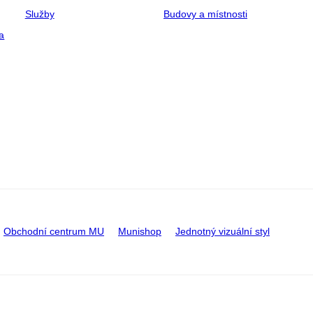
Služby
Budovy a místnosti
a
Obchodní centrum MU
Munishop
Jednotný vizuální styl