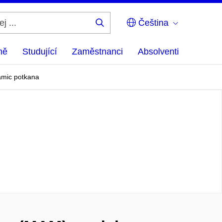
Čeština
Hledej
...
ně
Studující
Zaměstnanci
Absolventi
amic potkana