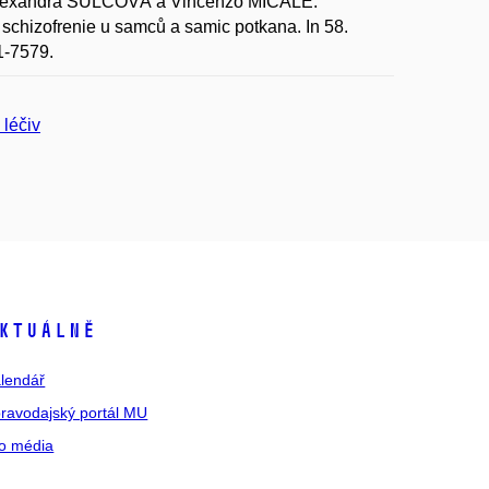
lexandra ŠULCOVÁ a Vincenzo MICALE.
hizofrenie u samců a samic potkana. In 58.
1-7579.
 léčiv
ktuálně
lendář
ravodajský portál MU
o média