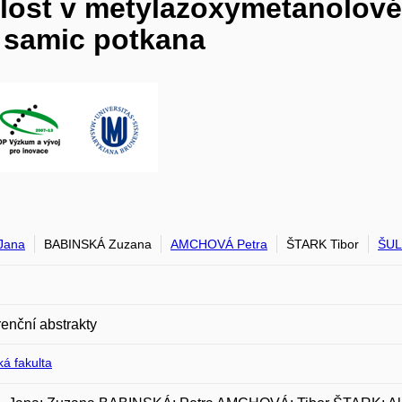
slost v metylazoxymetanolo
 samic potkana
Jana
BABINSKÁ Zuzana
AMCHOVÁ Petra
ŠTARK Tibor
ŠUL
enční abstrakty
á fakulta