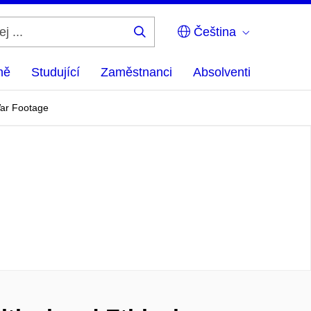
Čeština
Hledej
...
ně
Studující
Zaměstnanci
Absolventi
 War Footage