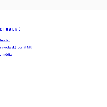
ktuálně
lendář
ravodajský portál MU
o média