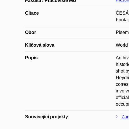
Filozof
Fakulta / Pracoviště MU
Citace
ČESÁLK
Footag
Obor
Písemn
Klíčová slova
World 
Popis
Archiv
histor
shot b
Heydri
corres
involv
offici
occupa
Související projekty:
Zam