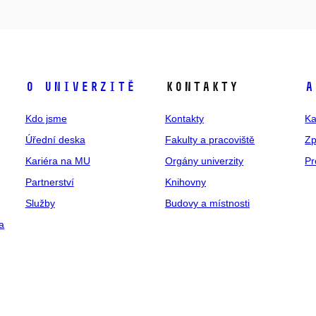
O univerzitě
Kontakty
A
Kdo jsme
Kontakty
Ka
Úřední deska
Fakulty a pracoviště
Zp
Kariéra na MU
Orgány univerzity
Pr
Partnerství
Knihovny
Služby
Budovy a místnosti
a