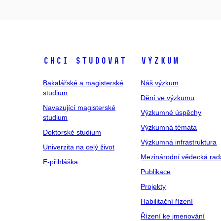
Chci studovat
Výzkum
Bakalářské a magisterské
Náš výzkum
studium
Dění ve výzkumu
Navazující magisterské
Výzkumné úspěchy
studium
Výzkumná témata
Doktorské studium
Výzkumná infrastruktura
Univerzita na celý život
Mezinárodní vědecká rad
E-přihláška
Publikace
Projekty
Habilitační řízení
Řízení ke jmenování