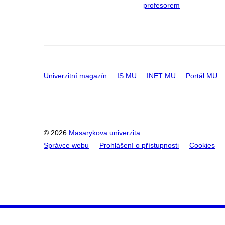
profesorem
Univerzitní magazín
IS MU
INET MU
Portál MU
© 2026
Masarykova univerzita
Správce webu
Prohlášení o přístupnosti
Cookies