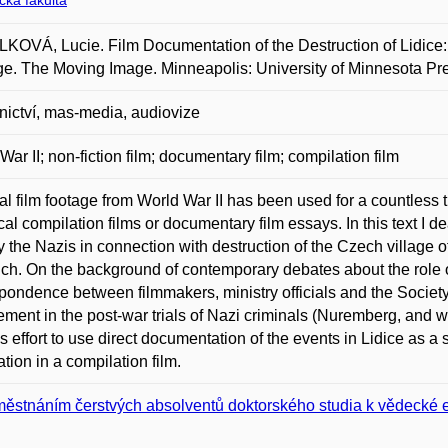
ická fakulta
OVÁ, Lucie. Film Documentation of the Destruction of Lidice: 
e. The Moving Image. Minneapolis: University of Minnesota Pres
ictví, mas-media, audiovize
War II; non-fiction film; documentary film; compilation film
al film footage from World War II has been used for a countless t
ical compilation films or documentary film essays. In this text I 
y the Nazis in connection with destruction of the Czech village o
ch. On the background of contemporary debates about the role o
pondence between filmmakers, ministry officials and the Society f
ement in the post-war trials of Nazi criminals (Nuremberg, and w
als effort to use direct documentation of the events in Lidice as a
tion in a compilation film.
ěstnáním čerstvých absolventů doktorského studia k vědecké 