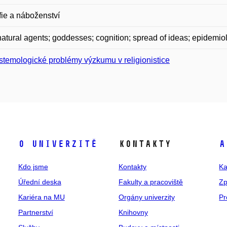
fie a náboženství
atural agents; goddesses; cognition; spread of ideas; epidemio
stemologické problémy výzkumu v religionistice
O univerzitě
Kontakty
A
Kdo jsme
Kontakty
Ka
Úřední deska
Fakulty a pracoviště
Zp
Kariéra na MU
Orgány univerzity
Pr
Partnerství
Knihovny