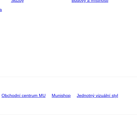
Služby
Budovy a místnosti
a
Obchodní centrum MU
Munishop
Jednotný vizuální styl