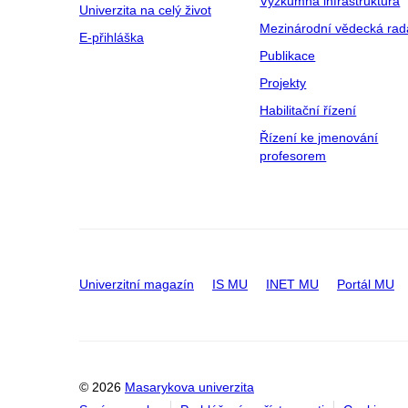
Výzkumná infrastruktura
Univerzita na celý život
Mezinárodní vědecká rad
E-přihláška
Publikace
Projekty
Habilitační řízení
Řízení ke jmenování
profesorem
Univerzitní magazín
IS MU
INET MU
Portál MU
© 2026
Masarykova univerzita