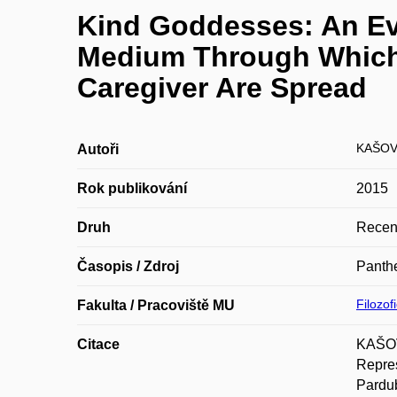
Kind Goddesses: An Evo
Medium Through Which 
Caregiver Are Spread
KAŠOV
Autoři
Rok publikování
2015
Druh
Recen
Časopis / Zdroj
Panthe
Filozof
Fakulta / Pracoviště MU
Citace
KAŠOV
Repres
Pardub