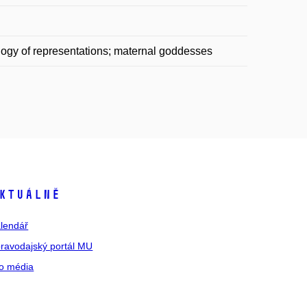
logy of representations; maternal goddesses
ktuálně
lendář
ravodajský portál MU
o média