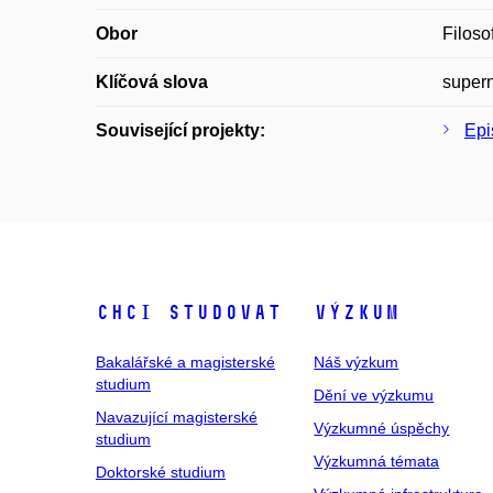
Obor
Filoso
Klíčová slova
supern
Související projekty:
Epi
Chci studovat
Výzkum
Bakalářské a magisterské
Náš výzkum
studium
Dění ve výzkumu
Navazující magisterské
Výzkumné úspěchy
studium
Výzkumná témata
Doktorské studium