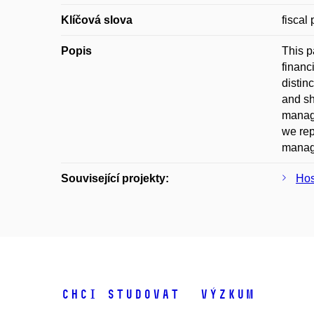
Klíčová slova
fiscal
Popis
This p
financ
distin
and sh
manage
we rep
manag
Související projekty:
Hos
Chci studovat
Výzkum