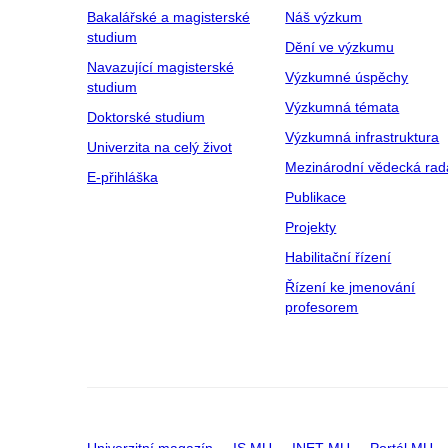
Bakalářské a magisterské
Náš výzkum
studium
Dění ve výzkumu
Navazující magisterské
Výzkumné úspěchy
studium
Výzkumná témata
Doktorské studium
Výzkumná infrastruktura
Univerzita na celý život
Mezinárodní vědecká rad
E-přihláška
Publikace
Projekty
Habilitační řízení
Řízení ke jmenování
profesorem