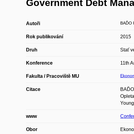
Government Debt Mana
BAĎO 
Autoři
Rok publikování
2015
Druh
Stať v
Konference
11th A
Ekonom
Fakulta / Pracoviště MU
Citace
BAĎO,
Opleta
Young 
www
Confe
Obor
Ekono