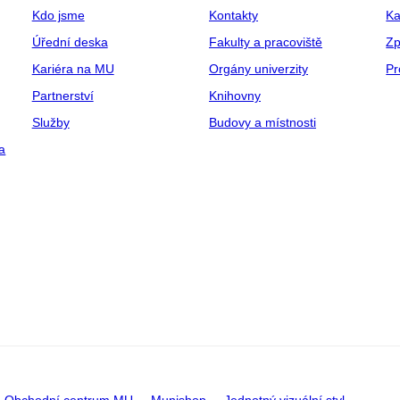
Kdo jsme
Kontakty
Ka
Úřední deska
Fakulty a pracoviště
Zp
Kariéra na MU
Orgány univerzity
Pr
Partnerství
Knihovny
Služby
Budovy a místnosti
a