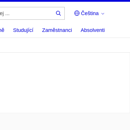
Čeština
Hledej
...
ně
Studující
Zaměstnanci
Absolventi