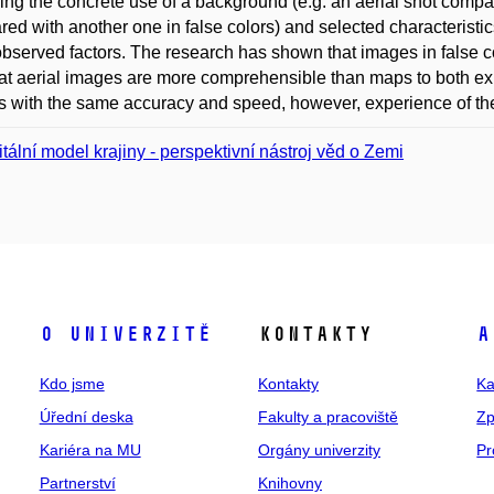
ing the concrete use of a background (e.g. an aerial shot compar
ed with another one in false colors) and selected characteristics
bserved factors. The research has shown that images in false c
at aerial images are more comprehensible than maps to both e
 with the same accuracy and speed, however, experience of the 
itální model krajiny - perspektivní nástroj věd o Zemi
O univerzitě
Kontakty
A
Kdo jsme
Kontakty
Ka
Úřední deska
Fakulty a pracoviště
Zp
Kariéra na MU
Orgány univerzity
Pr
Partnerství
Knihovny