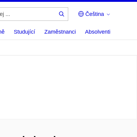
Čeština
Hledej
...
ně
Studující
Zaměstnanci
Absolventi