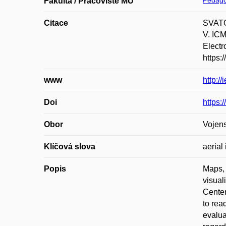
Pedago
Fakulta / Pracoviště MU
Citace
SVATOŇ
V. ICM
Electr
https:
www
http:/
Doi
https
Obor
Vojens
Klíčová slova
aerial
Popis
Maps, 
visual
Center
to rea
evalua