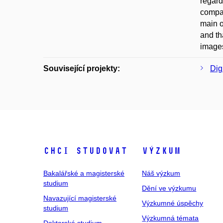
regard
compar
main o
and th
images
Související projekty:
Dig
Chci studovat
Výzkum
Bakalářské a magisterské
Náš výzkum
studium
Dění ve výzkumu
Navazující magisterské
Výzkumné úspěchy
studium
Výzkumná témata