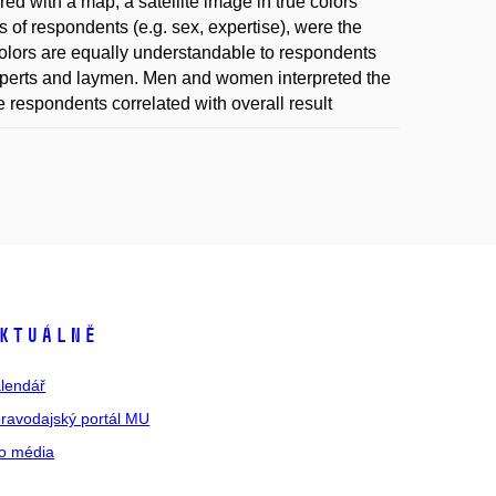
ed with a map, a satellite image in true colors
 of respondents (e.g. sex, expertise), were the
olors are equally understandable to respondents
xperts and laymen. Men and women interpreted the
respondents correlated with overall result
ktuálně
lendář
ravodajský portál MU
o média