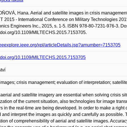
gická fakulta
OVÁ, Hana. Aerial and satellite images in crisis management: 
T 2015 - International Conference on Military Technologies 2015. 
onics Engineers Inc., 2015, s. 1-5. ISBN 978-80-7231-976-3. Do
//doi.org/10.1109/MILTECHS.2015.7153705.
/ieeexplore.ieee.org/xpl/articleDetails.jsp?arnumber=7153705
://doi.org/10.1109/MILTECHS.2015.7153705
tví
 images; crisis management; evaluation of interpretation; satelli
aerial and satellite imagery are essential when solving crisis si
ization of the current situation, also technologies for image tr
s in the real-time are being developed. In order to make a right 
d and interpret the images as quickly and carefully as possible. T
tion of comprehensibility of aerial and satellite images. Accuracy