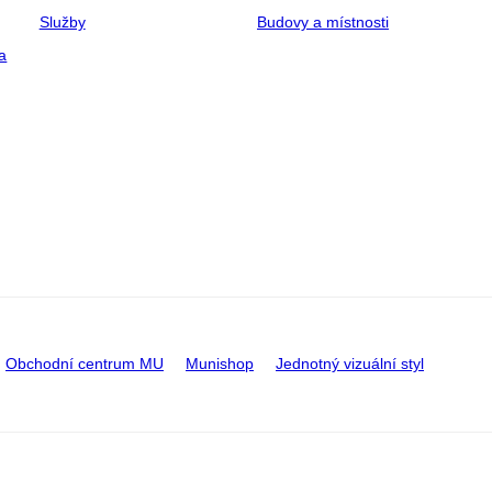
Služby
Budovy a místnosti
a
Obchodní centrum MU
Munishop
Jednotný vizuální styl