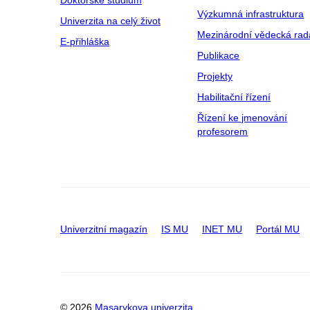
Doktorské studium
Výzkumná infrastruktura
Univerzita na celý život
Mezinárodní vědecká rad
E-přihláška
Publikace
Projekty
Habilitační řízení
Řízení ke jmenování
profesorem
Univerzitní magazín
IS MU
INET MU
Portál MU
© 2026
Masarykova univerzita