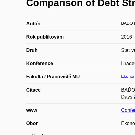
Comparison of Debt St
BAĎO 
Autoři
Rok publikování
2016
Druh
Stať v
Konference
Hrade
Ekonom
Fakulta / Pracoviště MU
Citace
BAĎO, 
Days 2
www
Confe
Obor
Ekono