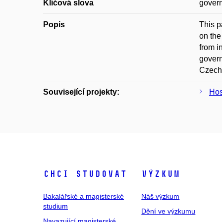
Klíčová slova
gover
Popis
This p
on the
from i
govern
Czech 
Související projekty:
Hos
Chci studovat
Výzkum
Bakalářské a magisterské
Náš výzkum
studium
Dění ve výzkumu
Navazující magisterské