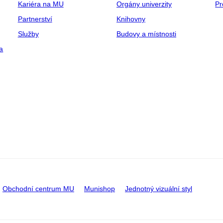
Kariéra na MU
Orgány univerzity
Pr
Partnerství
Knihovny
Služby
Budovy a místnosti
a
Obchodní centrum MU
Munishop
Jednotný vizuální styl