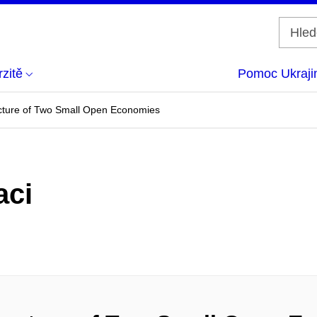
zitě
Pomoc Ukraji
cture of Two Small Open Economies
aci