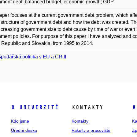
nment debt; balanced budget; economic growth; GDP
aper focuses at the current government debt problem, which affe
 structure of government debt and how the debt was created. Th
ncreasing government size to debt cause by time of war or even 
ment policies. For purpose of this paper I have analyzed and 
Republic and Slovakia, from 1995 to 2014.
podářská politika v EU a ČR II
O univerzitě
Kontakty
A
Kdo jsme
Kontakty
Ka
Úřední deska
Fakulty a pracoviště
Zp