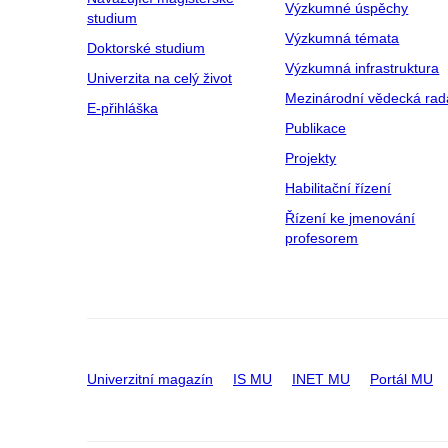
Výzkumné úspěchy
studium
Výzkumná témata
Doktorské studium
Výzkumná infrastruktura
Univerzita na celý život
Mezinárodní vědecká rad
E-přihláška
Publikace
Projekty
Habilitační řízení
Řízení ke jmenování
profesorem
Univerzitní magazín
IS MU
INET MU
Portál MU