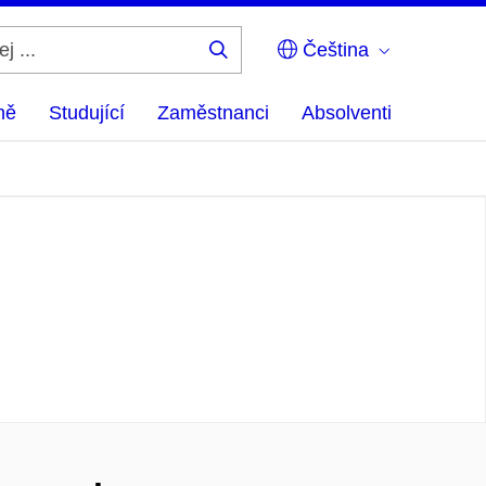
Čeština
Hledej
...
ně
Studující
Zaměstnanci
Absolventi