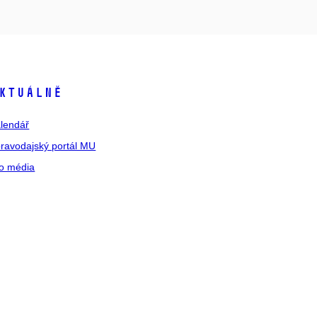
ktuálně
lendář
ravodajský portál MU
o média