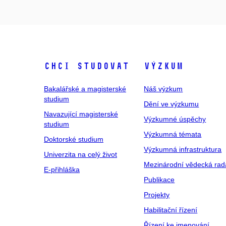
Chci studovat
Výzkum
Bakalářské a magisterské
Náš výzkum
studium
Dění ve výzkumu
Navazující magisterské
Výzkumné úspěchy
studium
Výzkumná témata
Doktorské studium
Výzkumná infrastruktura
Univerzita na celý život
Mezinárodní vědecká rad
E-přihláška
Publikace
Projekty
Habilitační řízení
Řízení ke jmenování