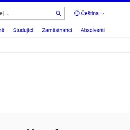
Čeština
Hledej
...
ně
Studující
Zaměstnanci
Absolventi