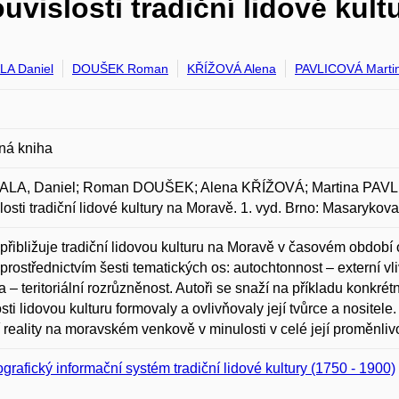
vislosti tradiční lidové kul
A Daniel
DOUŠEK Roman
KŘÍŽOVÁ Alena
PAVLICOVÁ Marti
ná kniha
LA, Daniel; Roman DOUŠEK; Alena KŘÍŽOVÁ; Martina PAVLI
losti tradiční lidové kultury na Moravě. 1. vyd. Brno: Masaryko
přibližuje tradiční lidovou kulturu na Moravě v časovém obdo
í prostřednictvím šesti tematických os: autochtonnost – externí vli
a – teritoriální rozrůzněnost. Autoři se snaží na příkladu konkrétn
sti lidovou kulturu formovaly a ovlivňovaly její tvůrce a nositel
í reality na moravském venkově v minulosti v celé její proměnlivost
grafický informační systém tradiční lidové kultury (1750 - 1900)