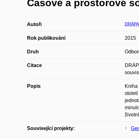
Časové a prostorové sou
DRÁPAL
Autoři
Rok publikování
2015
Druh
Odbor
Citace
DRÁPA
souvis
Popis
Kniha 
stolet
jednot
minulo
životn
Související projekty:
Geo