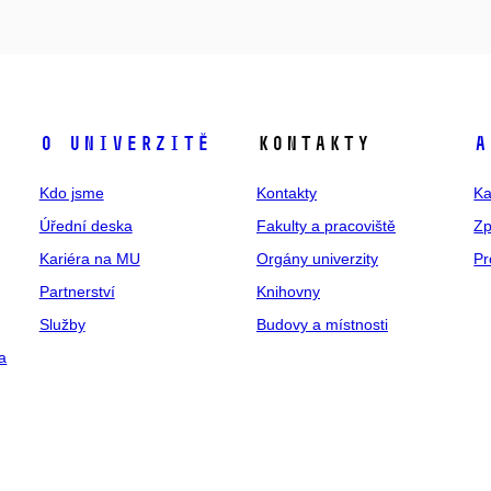
O univerzitě
Kontakty
A
Kdo jsme
Kontakty
Ka
Úřední deska
Fakulty a pracoviště
Zp
Kariéra na MU
Orgány univerzity
Pr
Partnerství
Knihovny
Služby
Budovy a místnosti
a