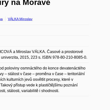
tury na Moravě
na
VÁLKA Miroslav
COVÁ a Miroslav VÁLKA. Časové a prostorové
va univerzita, 2015, 223 s. ISBN 978-80-210-8085-0.
bí od poloviny osmnáctého do konce devatenáctého
vy – stálost v čase – proměna v čase – teritoriální
ích kulturních jevů osvětlit procesy, které v
e. Takový přístup vede k plastičtějšímu poznání
i, stálosti, variabilitě i shodnosti.