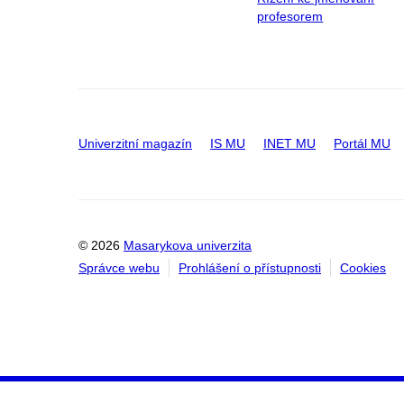
profesorem
Univerzitní magazín
IS MU
INET MU
Portál MU
© 2026
Masarykova univerzita
Správce webu
Prohlášení o přístupnosti
Cookies