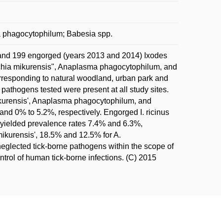
ma phagocytophilum; Babesia spp.
) and 199 engorged (years 2013 and 2014) Ixodes
rlichia mikurensis", Anaplasma phagocytophilum, and
orresponding to natural woodland, urban park and
athogens tested were present at all study sites.
mikurensis', Anaplasma phagocytophilum, and
nd 0% to 5.2%, respectively. Engorged I. ricinus
 yielded prevalence rates 7.4% and 6.3%,
mikurensis', 18.5% and 12.5% for A.
eglected tick-borne pathogens within the scope of
ntrol of human tick-borne infections. (C) 2015