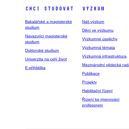
Chci studovat
Výzkum
Bakalářské a magisterské
Náš výzkum
studium
Dění ve výzkumu
Navazující magisterské
Výzkumné úspěchy
studium
Výzkumná témata
Doktorské studium
Výzkumná infrastruktura
Univerzita na celý život
Mezinárodní vědecká rad
E-přihláška
Publikace
Projekty
Habilitační řízení
Řízení ke jmenování
profesorem