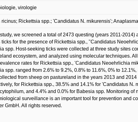
iologie, virologie
 ricinus; Rickettsia spp.; 'Candidatus N. mikurensis'; Anaplas
s study, we screened a total of 2473 questing (years 2011-2014
s ticks for the presence of Rickettsia spp., "Candidatus Neoeh
a spp. Host-seeking ticks were collected at three study sites c
eland ecosystem, and analyzed using molecular techniques. All p
evalence rates for Rickettsia spp., 'Candidatus Neoehrlichia 
a spp. ranged from 2.6% to 9.2%, 0.8% to 11.6%, 0% to 12.1%, a
collected from sheep on pastureland in the years 2013 and 2014
tively, for Rickettsia spp., 38.5% and 14.1% for 'Candidatus N. 
ytophilum, and 4.4% and 0.0% for Babesia spp. Monitoring of n
iological surveillance is an important tool for prevention and co
er GmbH. All rights reserved.