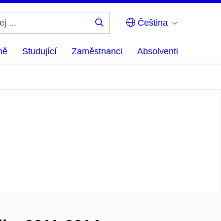
Čeština
Hledej
...
ně
Studující
Zaměstnanci
Absolventi