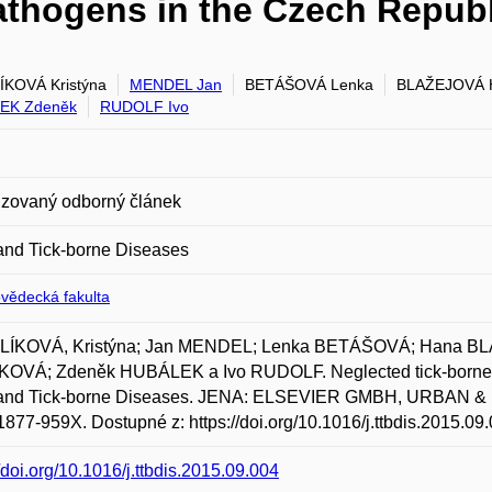
athogens in the Czech Republ
KOVÁ Kristýna
MENDEL Jan
BETÁŠOVÁ Lenka
BLAŽEJOVÁ 
EK Zdeněk
RUDOLF Ivo
zovaný odborný článek
and Tick-borne Diseases
ovědecká fakulta
ÍKOVÁ, Kristýna; Jan MENDEL; Lenka BETÁŠOVÁ; Hana BL
OVÁ; Zdeněk HUBÁLEK a Ivo RUDOLF. Neglected tick-borne p
 and Tick-borne Diseases. JENA: ELSEVIER GMBH, URBAN & FI
877-959X. Dostupné z: https://doi.org/10.1016/j.ttbdis.2015.09.
//doi.org/10.1016/j.ttbdis.2015.09.004