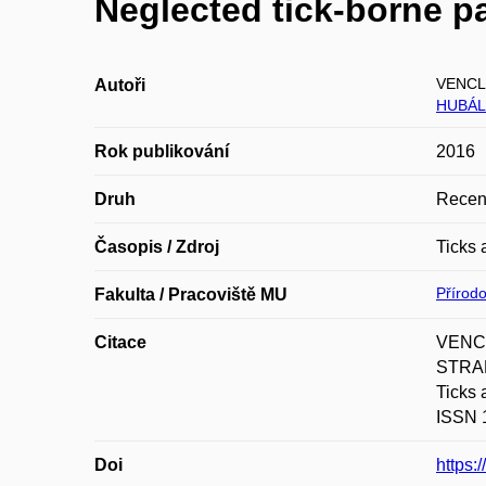
Neglected tick-borne p
VENCLÍ
Autoři
HUBÁL
Rok publikování
2016
Druh
Recen
Časopis / Zdroj
Ticks 
Přírod
Fakulta / Pracoviště MU
Citace
VENCL
STRAK
Ticks
ISSN 1
Doi
https: