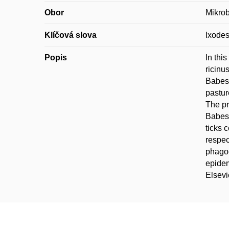
Obor
Mikrob
Klíčová slova
Ixodes
Popis
In thi
ricinu
Babesi
pastur
The pr
Babesi
ticks 
respec
phagoc
epidem
Elsevi