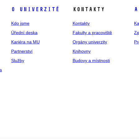
O univerzitě
Kontakty
A
Kdo jsme
Kontakty
Ka
Úřední deska
Fakulty a pracoviště
Zp
Kariéra na MU
Orgány univerzity
Pr
Partnerství
Knihovny
Služby
Budovy a místnosti
a