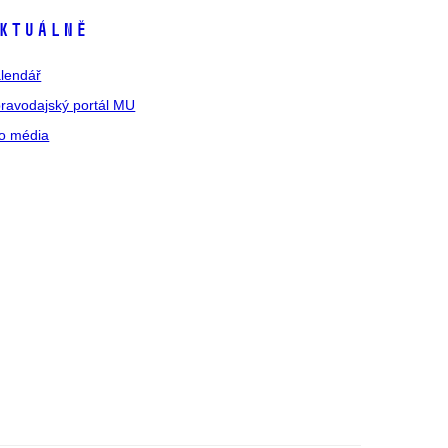
ktuálně
lendář
ravodajský portál MU
o média