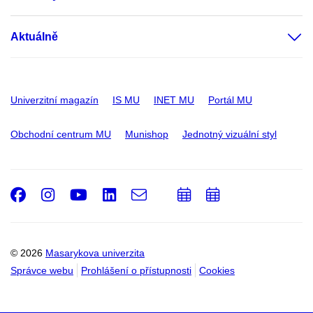
Aktuálně
Univerzitní magazín
IS MU
INET MU
Portál MU
Obchodní centrum MU
Munishop
Jednotný vizuální styl
Facebook
Instagram
Youtube
LinkedIn
e-
Přidat
Přidat
Email
mail
do
do
kalendáře
kalendáře
© 2026
Masarykova univerzita
Správce webu
Prohlášení o přístupnosti
Cookies