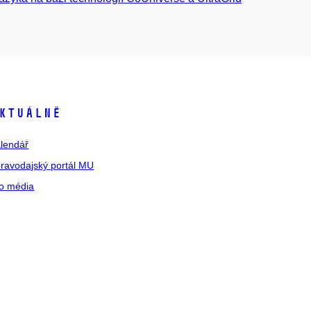
ktuálně
lendář
ravodajský portál MU
o média