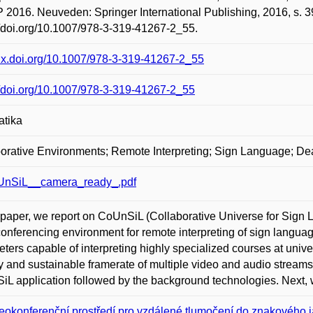
2016. Neuveden: Springer International Publishing, 2016, s. 
//doi.org/10.1007/978-3-319-41267-2_55.
/dx.doi.org/10.1007/978-3-319-41267-2_55
//doi.org/10.1007/978-3-319-41267-2_55
atika
orative Environments; Remote Interpreting; Sign Language; De
nSiL__camera_ready_.pdf
s paper, we report on CoUnSiL (Collaborative Universe for Sign 
onferencing environment for remote interpreting of sign language
reters capable of interpreting highly specialized courses at unive
y and sustainable framerate of multiple video and audio streams.
L application followed by the background technologies. Next, w
eokonferenční prostředí pro vzdálené tlumočení do znakového j