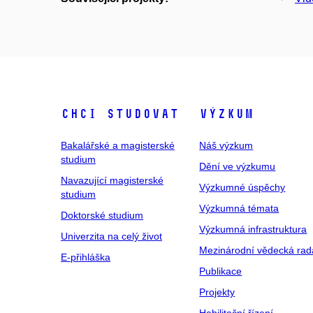
Chci studovat
Výzkum
Bakalářské a magisterské
Náš výzkum
studium
Dění ve výzkumu
Navazující magisterské
Výzkumné úspěchy
studium
Výzkumná témata
Doktorské studium
Výzkumná infrastruktura
Univerzita na celý život
Mezinárodní vědecká rad
E-přihláška
Publikace
Projekty