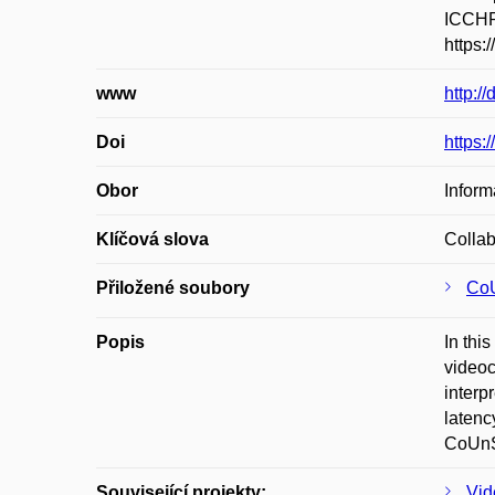
ICCHP 
https:
www
http:/
Doi
https:
Obor
Inform
Klíčová slova
Collab
Přiložené soubory
CoU
Popis
In thi
videoc
interp
latenc
CoUnSi
Související projekty:
Vid