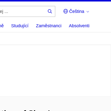
Čeština
Hledej
...
ně
Studující
Zaměstnanci
Absolventi