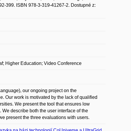
392-399. ISBN 978-3-319-41267-2. Dostupné z:
af; Higher Education; Video Conference
Language), our ongoing project on the
. Our work is motivated by the lack of qualified
rsities. We present the tool that ensures low
 We describe both the user interface of the
e present the three evaluations with users.
azyka na bázi technologií CoUniverse a UltraGrid