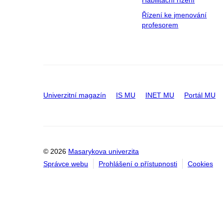
Habilitační řízení
Řízení ke jmenování
profesorem
Univerzitní magazín
IS MU
INET MU
Portál MU
© 2026
Masarykova univerzita
Správce webu
Prohlášení o přístupnosti
Cookies