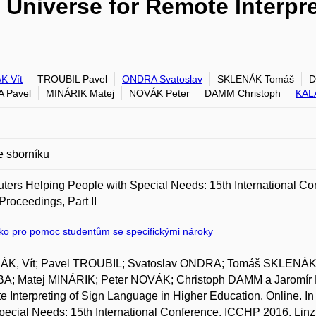
 Universe for Remote Interpr
K Vít
TROUBIL Pavel
ONDRA Svatoslav
SKLENÁK Tomáš
D
 Pavel
MINÁRIK Matej
NOVÁK Peter
DAMM Christoph
KALA
e sborníku
ers Helping People with Special Needs: 15th International Con
Proceedings, Part II
sko pro pomoc studentům se specifickými nároky
K, Vít; Pavel TROUBIL; Svatoslav ONDRA; Tomáš SKLENÁ
A; Matej MINÁRIK; Peter NOVÁK; Christoph DAMM a Jaromír K
 Interpreting of Sign Language in Higher Education. Online. 
pecial Needs: 15th International Conference, ICCHP 2016, Linz, 