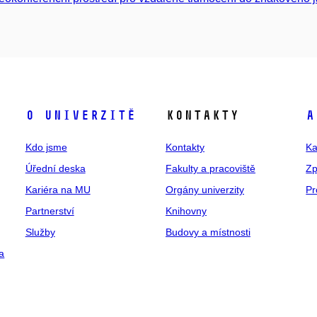
O univerzitě
Kontakty
A
Kdo jsme
Kontakty
Ka
Úřední deska
Fakulty a pracoviště
Zp
Kariéra na MU
Orgány univerzity
Pr
Partnerství
Knihovny
Služby
Budovy a místnosti
a