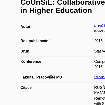
CoUnSiL: Collaborative
in Higher Education
RUSŇÁ
Autoři
KAJABA
Rok publikování
2016
Druh
Stať v
Konference
Comput
2016, 
Středi
Fakulta / Pracoviště MU
Citace
RUSŇÁ
KAJAB
Remote
with S