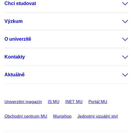
Chci studovat
Výzkum
O univerzitě
Kontakty
Aktuálně
Univerzitní magazín
IS MU
INET MU
Portál MU
Obchodní centrum MU
Munishop
Jednotný vizuální styl