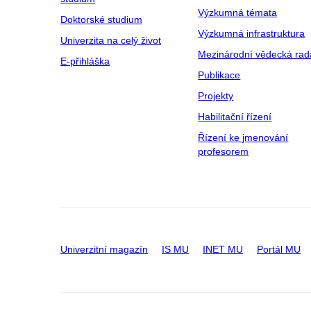
Výzkumná témata
Doktorské studium
Výzkumná infrastruktura
Univerzita na celý život
Mezinárodní vědecká rad
E-přihláška
Publikace
Projekty
Habilitační řízení
Řízení ke jmenování
profesorem
Univerzitní magazín
IS MU
INET MU
Portál MU