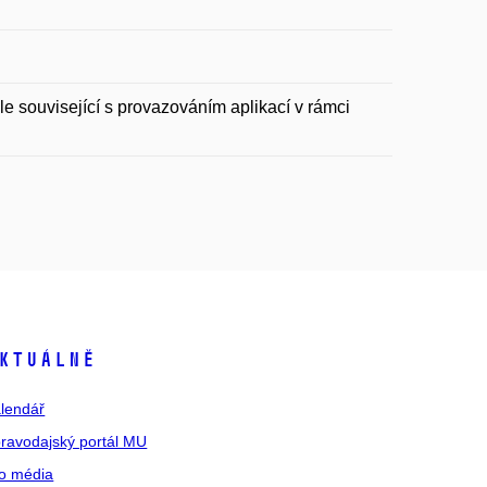
e související s provazováním aplikací v rámci
ktuálně
lendář
ravodajský portál MU
o média