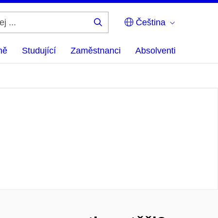
Čeština
Hledej
...
ně
Studující
Zaměstnanci
Absolventi