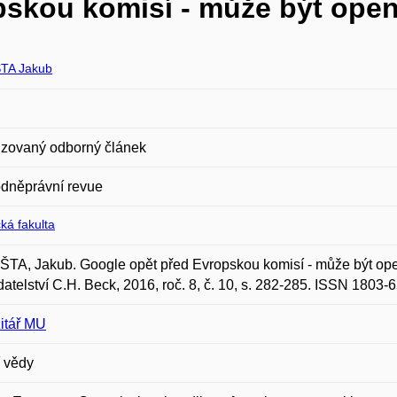
skou komisí - může být open
TA Jakub
zovaný odborný článek
dněprávní revue
ká fakulta
A, Jakub. Google opět před Evropskou komisí - může být open
atelství C.H. Beck, 2016, roč. 8, č. 10, s. 282-285. ISSN 1803-
itář MU
 vědy