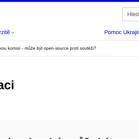
zitě
Pomoc Ukraji
ou komisí - může být open-source proti soutěži?
aci