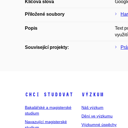
Klíčová slova
Google
Přiložené soubory
Har
Popis
Text p
využit
Související projekty:
Prá
Chci studovat
Výzkum
Bakalářské a magisterské
Náš výzkum
studium
Dění ve výzkumu
Navazující magisterské
Výzkumné úspěchy
studium