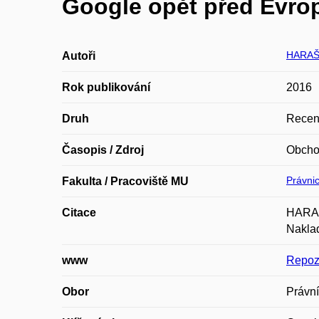
Google opět před Evrop
HARAŠ
Autoři
Rok publikování
2016
Druh
Recen
Časopis / Zdroj
Obcho
Právnic
Fakulta / Pracoviště MU
Citace
HARAŠT
Naklad
www
Repoz
Obor
Právní