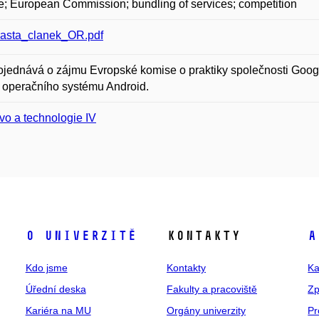
; European Commission; bundling of services; competition
asta_clanek_OR.pdf
ojednává o zájmu Evropské komise o praktiky společnosti Googl
í operačního systému Android.
vo a technologie IV
O univerzitě
Kontakty
A
Kdo jsme
Kontakty
Ka
Úřední deska
Fakulty a pracoviště
Zp
Kariéra na MU
Orgány univerzity
Pr