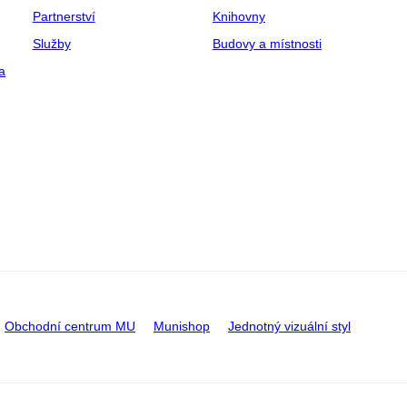
Partnerství
Knihovny
Služby
Budovy a místnosti
a
Obchodní centrum MU
Munishop
Jednotný vizuální styl