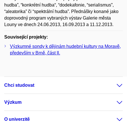
hudba”, “konkrétní hudba“, “dodekafonie, “serialismus”,
“aleatorika” či “spektrální hudba”. Přednášky konané jako
doprovodný program vybraných výstav Galerie města
Louny ve dnech 24.06.2013, 16.09.2013 a 11.12.2013.
Související projekty:
Výzkumné sondy k dějinám hudební kultury na Moravě,
především v Brně, část II.
Chci studovat
Výzkum
O univerzitě