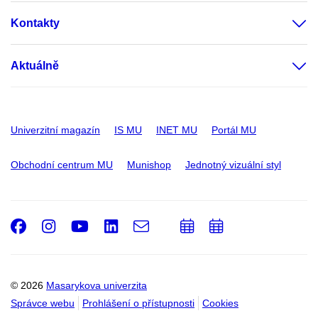
Kontakty
Aktuálně
Univerzitní magazín
IS MU
INET MU
Portál MU
Obchodní centrum MU
Munishop
Jednotný vizuální styl
Facebook
Instagram
Youtube
LinkedIn
e-
Přidat
Přidat
Email
mail
do
do
kalendáře
kalendáře
© 2026
Masarykova univerzita
Správce webu
Prohlášení o přístupnosti
Cookies