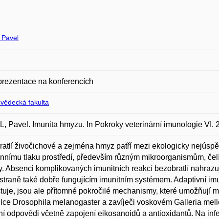
Pavel
prezentace na konferencích
ovědecká fakulta
 Pavel. Imunita hmyzu. In Pokroky veterinární imunologie VI. 
atlí živočichové a zejména hmyz patří mezi ekologicky nejúspěš
nnímu tlaku prostředí, především různým mikroorganismům, čelí
y. Absenci komplikovaných imunitních reakcí bezobratlí nahrazu
straně také dobře fungujícím imunitním systémem. Adaptivní imu
tuje, jsou ale přítomné pokročilé mechanismy, které umožňují 
lce Drosophila melanogaster a zavíječi voskovém Galleria me
ní odpovědi včetně zapojení eikosanoidů a antioxidantů. Na inf