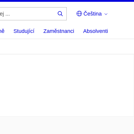
Čeština
Hledej
...
ně
Studující
Zaměstnanci
Absolventi