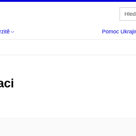
zitě
Pomoc Ukraji
aci