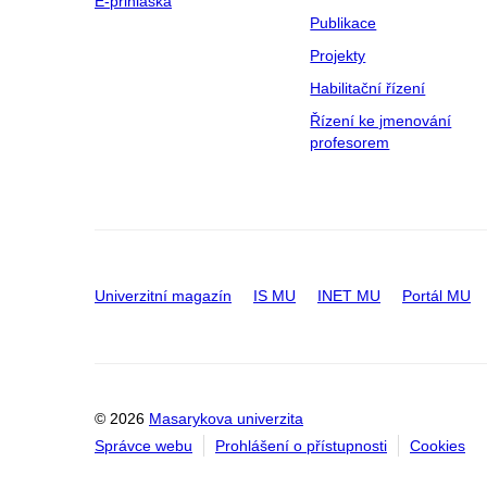
E-přihláška
Publikace
Projekty
Habilitační řízení
Řízení ke jmenování
profesorem
Univerzitní magazín
IS MU
INET MU
Portál MU
© 2026
Masarykova univerzita
Správce webu
Prohlášení o přístupnosti
Cookies