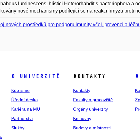
habdus luminescens, hlístici Heterorhabditis bacteriophora a o
fikovány nové mechanismy podílející se na reakci hmyzu proti 
oj nových prostředků pro podporu imunity včel, prevenci a léč
O univerzitě
Kontakty
A
Kdo jsme
Kontakty
Ka
Úřední deska
Fakulty a pracoviště
Zp
Kariéra na MU
Orgány univerzity
Pr
Partnerství
Knihovny
Služby
Budovy a místnosti
a