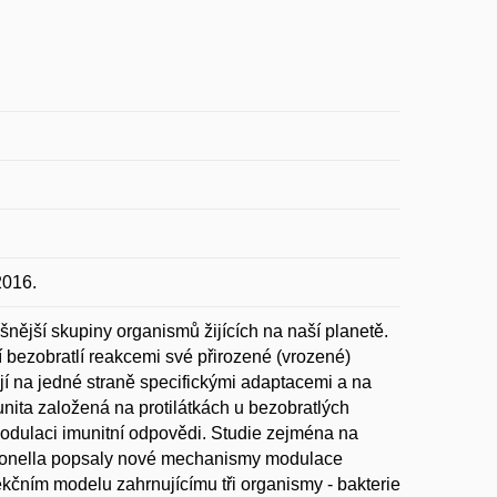
2016.
nější skupiny organismů žijících na naší planetě.
 bezobratlí reakcemi své přirozené (vrozené)
jí na jedné straně specifickými adaptacemi a na
nita založená na protilátkách u bezobratlých
modulaci imunitní odpovědi. Studie zejména na
llonella popsaly nové mechanismy modulace
ekčním modelu zahrnujícímu tři organismy - bakterie