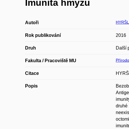
Imunita hmyzu
HYRŠL 
Autoři
Rok publikování
2016
Druh
Další 
Přírod
Fakulta / Pracoviště MU
Citace
HYRŠL,
Popis
Bezobr
Antige
imunit
druhé 
neexis
octomi
imunit