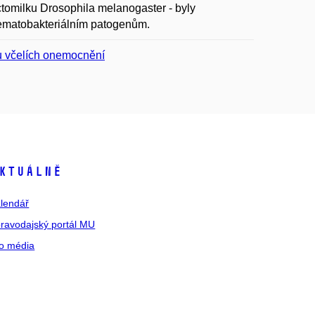
ctomilku Drosophila melanogaster - byly
nematobakteriálním patogenům.
bu včelích onemocnění
ktuálně
lendář
ravodajský portál MU
o média