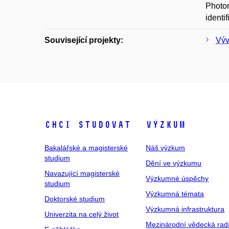
Photor
identi
Související projekty:
Výv
Chci studovat
Výzkum
Bakalářské a magisterské
Náš výzkum
studium
Dění ve výzkumu
Navazující magisterské
Výzkumné úspěchy
studium
Výzkumná témata
Doktorské studium
Výzkumná infrastruktura
Univerzita na celý život
Mezinárodní vědecká rad