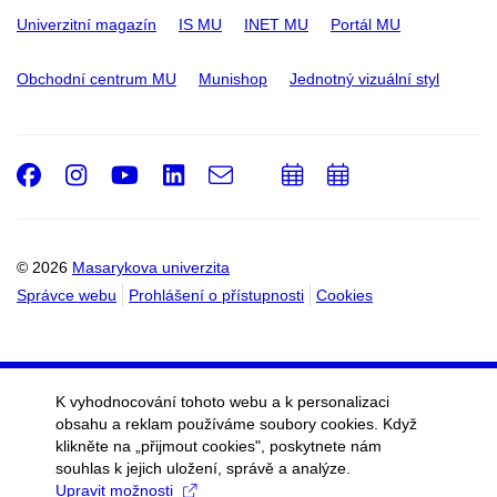
Univerzitní magazín
IS MU
INET MU
Portál MU
Obchodní centrum MU
Munishop
Jednotný vizuální styl
Facebook
Instagram
Youtube
LinkedIn
e-
Přidat
Přidat
Email
mail
do
do
kalendáře
kalendáře
© 2026
Masarykova univerzita
Správce webu
Prohlášení o přístupnosti
Cookies
K vyhodnocování tohoto webu a k personalizaci
obsahu a reklam používáme soubory cookies. Když
klikněte na „přijmout cookies", poskytnete nám
souhlas k jejich uložení, správě a analýze.
Upravit možnosti