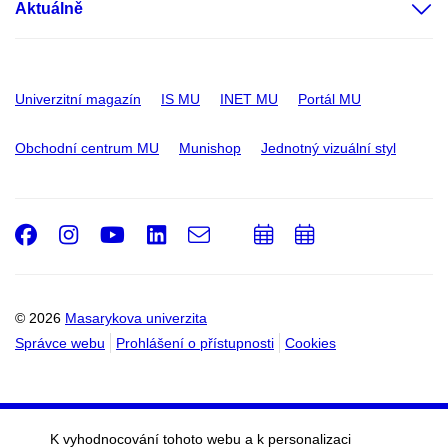
Aktuálně
Univerzitní magazín
IS MU
INET MU
Portál MU
Obchodní centrum MU
Munishop
Jednotný vizuální styl
Facebook
Instagram
Youtube
LinkedIn
e-
Přidat
Přidat
Email
mail
do
do
kalendáře
kalendáře
© 2026
Masarykova univerzita
Správce webu
Prohlášení o přístupnosti
Cookies
K vyhodnocování tohoto webu a k personalizaci