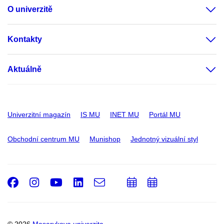
O univerzitě
Kontakty
Aktuálně
Univerzitní magazín
IS MU
INET MU
Portál MU
Obchodní centrum MU
Munishop
Jednotný vizuální styl
Facebook
Instagram
Youtube
LinkedIn
e-
Přidat
Přidat
Email
mail
do
do
kalendáře
kalendáře