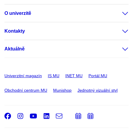
O univerzitě
Kontakty
Aktuálně
Univerzitní magazín
IS MU
INET MU
Portál MU
Obchodní centrum MU
Munishop
Jednotný vizuální styl
Facebook
Instagram
Youtube
LinkedIn
e-
Přidat
Přidat
Email
mail
do
do
kalendáře
kalendáře