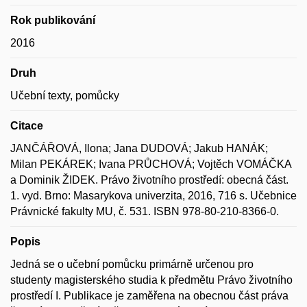
Rok publikování
2016
Druh
Učební texty, pomůcky
Citace
JANČÁŘOVÁ, Ilona; Jana DUDOVÁ; Jakub HANÁK;
Milan PEKÁREK; Ivana PRŮCHOVÁ; Vojtěch VOMÁČKA
a Dominik ŽIDEK. Právo životního prostředí: obecná část.
1. vyd. Brno: Masarykova univerzita, 2016, 716 s. Učebnice
Právnické fakulty MU, č. 531. ISBN 978-80-210-8366-0.
Popis
Jedná se o učební pomůcku primárně určenou pro
studenty magisterského studia k předmětu Právo životního
prostředí I. Publikace je zaměřena na obecnou část práva