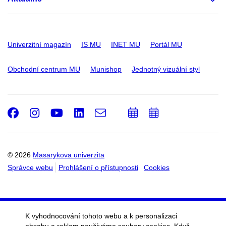
Univerzitní magazín
IS MU
INET MU
Portál MU
Obchodní centrum MU
Munishop
Jednotný vizuální styl
Facebook
Instagram
Youtube
LinkedIn
e-
Přidat
Přidat
Email
mail
do
do
kalendáře
kalendáře
© 2026
Masarykova univerzita
Správce webu
Prohlášení o přístupnosti
Cookies
K vyhodnocování tohoto webu a k personalizaci