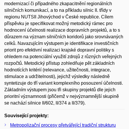
modernizací či případného zkapacitnění regionálních
silničních komunikací, a to na příkladu silnic II. třídy v
regionu NUTSII Jihovýchod v České republice. Cílem
příspěvku je specifikovat možný metodický rámec pro
hodnocení účelnosti realizace dopravních projektů, a to s
důrazem na význam silničních koridorů jako srovnávaných
celků. Navazujícím výstupem je identifikace investičních
priorit pro efektivní realizaci krajské dopravní politiky s
ohledem na potenciální využití zdrojů z různých veřejných
rozpočtů. Metodický přístup zohledňuje pět základních
hodnotících kritérií (relevance, užitečnosti, integrace,
stimulace a udržitelnosti), jejichž výsledky následně
syntetizuje do tří variant komplexního posouzení účelnosti.
Základním výstupem jsou tři skupiny projektů dle jejich
prioritní významnosti (přičemž v nejvýznamnější skupině
se nachází silnice II/602, II/374 a II/379).
Související projekty:
Metropolizační procesy přetvářející tradiční strukturu