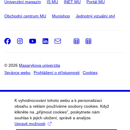
Univerzitní magazín
IS MU
INET MU
Portál MU
Obchodní centrum MU
Munishop
Jednotný vizuální styl
Facebook
Instagram
Youtube
LinkedIn
e-
Přidat
Přidat
Email
mail
do
do
kalendáře
kalendáře
© 2026
Masarykova univerzita
Správce webu
Prohlášení o přístupnosti
Cookies
K vyhodnocování tohoto webu a k personalizaci
obsahu a reklam používáme soubory cookies. Když
klikněte na „přijmout cookies", poskytnete nám
souhlas k jejich uložení, správě a analýze.
Upravit možnosti