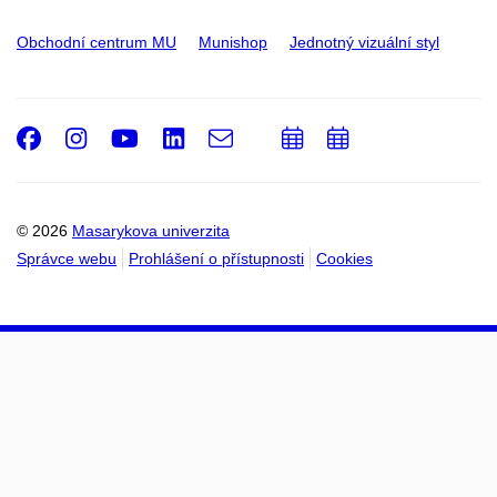
Obchodní centrum MU
Munishop
Jednotný vizuální styl
Facebook
Instagram
Youtube
LinkedIn
e-
Přidat
Přidat
Email
mail
do
do
kalendáře
kalendáře
© 2026
Masarykova univerzita
Správce webu
Prohlášení o přístupnosti
Cookies