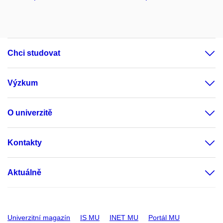
Chci studovat
Výzkum
O univerzitě
Kontakty
Aktuálně
Univerzitní magazín
IS MU
INET MU
Portál MU