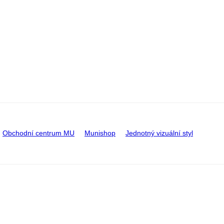
Obchodní centrum MU
Munishop
Jednotný vizuální styl