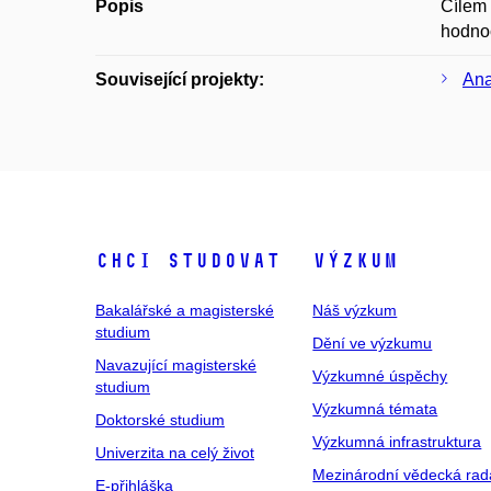
Popis
Cílem 
hodnoc
Související projekty:
Ana
Chci studovat
Výzkum
Bakalářské a magisterské
Náš výzkum
studium
Dění ve výzkumu
Navazující magisterské
Výzkumné úspěchy
studium
Výzkumná témata
Doktorské studium
Výzkumná infrastruktura
Univerzita na celý život
Mezinárodní vědecká rad
E-přihláška