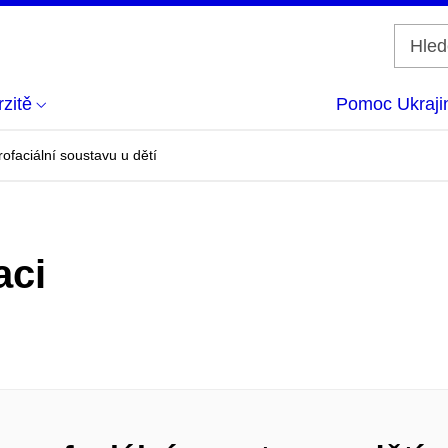
zitě
Pomoc Ukraji
rofaciální soustavu u dětí
aci