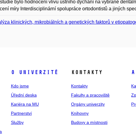
studie bylo hodnocení vlivu ústního dýchání na vybrané dentální
ení míry Interdisciplinární spolupráce ortodontistů a jiných spec
lýza klinických, mikrobiálních a genetických faktorů v etiopato
O univerzitě
Kontakty
A
Kdo jsme
Kontakty
Ka
Úřední deska
Fakulty a pracoviště
Zp
Kariéra na MU
Orgány univerzity
Pr
Partnerství
Knihovny
Služby
Budovy a místnosti
a