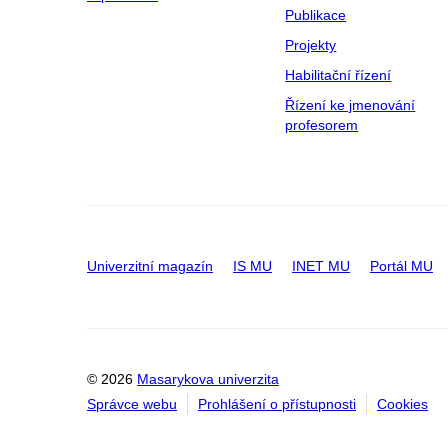
Publikace
Projekty
Habilitační řízení
Řízení ke jmenování
profesorem
Univerzitní magazín
IS MU
INET MU
Portál MU
© 2026
Masarykova univerzita
Správce webu
Prohlášení o přístupnosti
Cookies