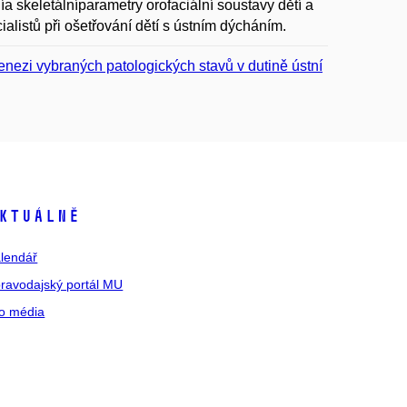
a skeletálníparametry orofaciální soustavy dětí a
ialistů při ošetřování dětí s ústním dýcháním.
genezi vybraných patologických stavů v dutině ústní
ktuálně
lendář
ravodajský portál MU
o média