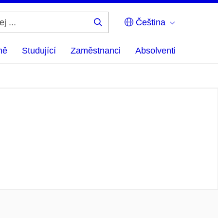
Čeština
Hledej
...
ně
Studující
Zaměstnanci
Absolventi