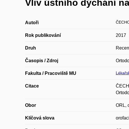
Vliv ústního dýchání na
ČECHO
Autoři
Rok publikování
2017
Druh
Recen
Časopis / Zdroj
Ortod
Lékařsk
Fakulta / Pracoviště MU
Citace
ČECHO
Ortodo
Obor
ORL, o
Klíčová slova
orofac