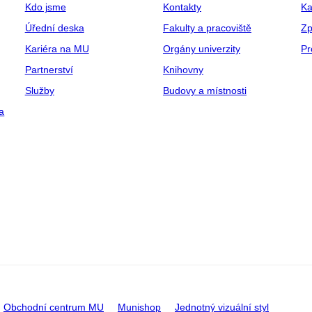
Kdo jsme
Kontakty
Ka
Úřední deska
Fakulty a pracoviště
Zp
Kariéra na MU
Orgány univerzity
Pr
Partnerství
Knihovny
Služby
Budovy a místnosti
a
Obchodní centrum MU
Munishop
Jednotný vizuální styl