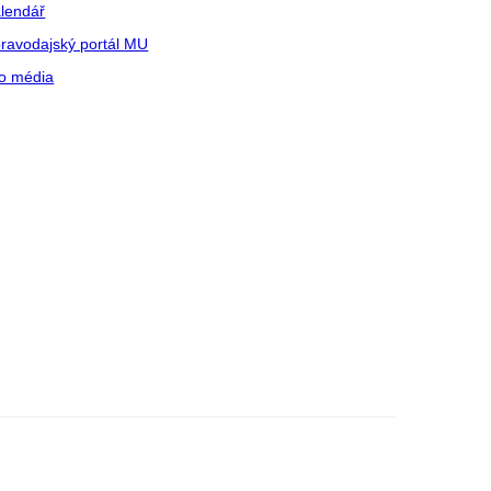
lendář
ravodajský portál MU
o média