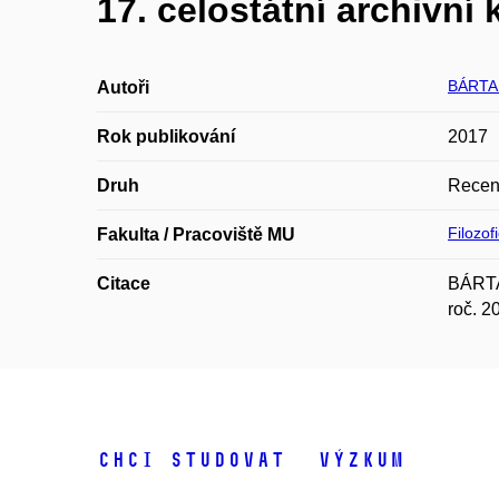
17. celostátní archivní
BÁRTA 
Autoři
Rok publikování
2017
Druh
Recen
Filozof
Fakulta / Pracoviště MU
Citace
BÁRTA,
roč. 2
Chci studovat
Výzkum