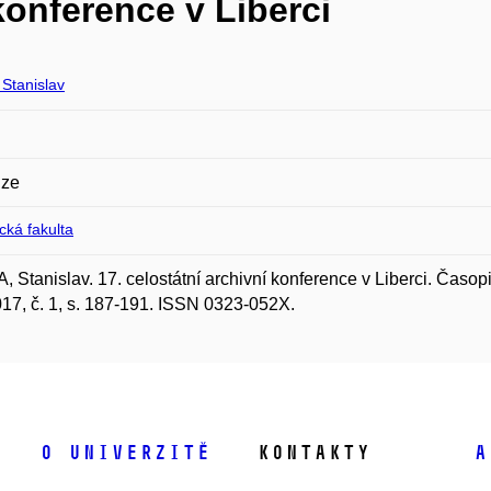
 konference v Liberci
Stanislav
ze
ická fakulta
 Stanislav. 17. celostátní archivní konference v Liberci. Časo
017, č. 1, s. 187-191. ISSN 0323-052X.
O univerzitě
Kontakty
A