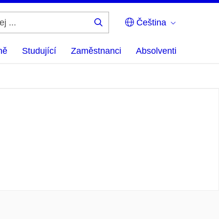
Čeština
Hledej
...
ně
Studující
Zaměstnanci
Absolventi