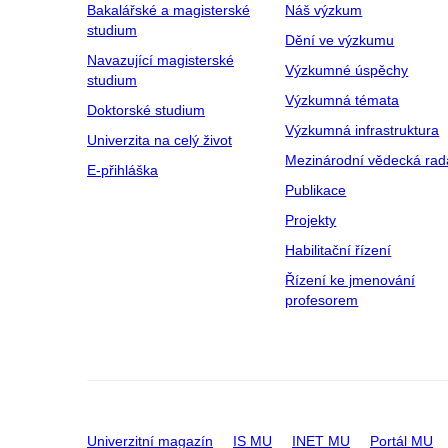
Bakalářské a magisterské
Náš výzkum
studium
Dění ve výzkumu
Navazující magisterské
Výzkumné úspěchy
studium
Výzkumná témata
Doktorské studium
Výzkumná infrastruktura
Univerzita na celý život
Mezinárodní vědecká rad
E-přihláška
Publikace
Projekty
Habilitační řízení
Řízení ke jmenování
profesorem
Univerzitní magazín
IS MU
INET MU
Portál MU