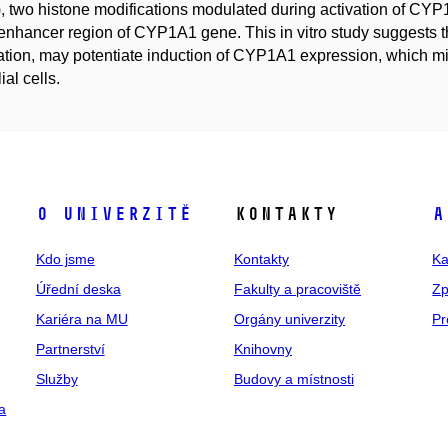
, two histone modifications modulated during activation of CYP
 enhancer region of CYP1A1 gene. This in vitro study suggests t
ation, may potentiate induction of CYP1A1 expression, which mig
ial cells.
O univerzitě
Kontakty
A
Kdo jsme
Kontakty
Ka
Úřední deska
Fakulty a pracoviště
Zp
Kariéra na MU
Orgány univerzity
Pr
Partnerství
Knihovny
Služby
Budovy a místnosti
a