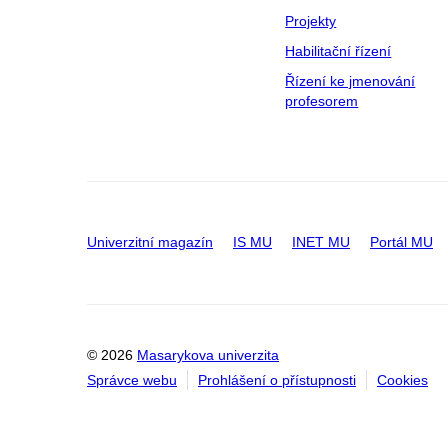
Projekty
Habilitační řízení
Řízení ke jmenování
profesorem
Univerzitní magazín
IS MU
INET MU
Portál MU
© 2026
Masarykova univerzita
Správce webu
Prohlášení o přístupnosti
Cookies