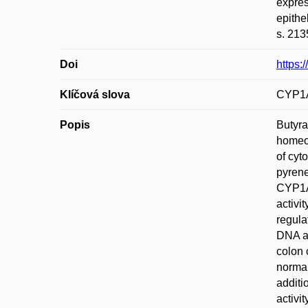
expres
epith
s. 213
Doi
https:
Klíčová slova
CYP1A1
Popis
Butyra
homeos
of cyt
pyrene
CYP1A1
activi
regula
DNA ad
colon 
normal
additi
activi