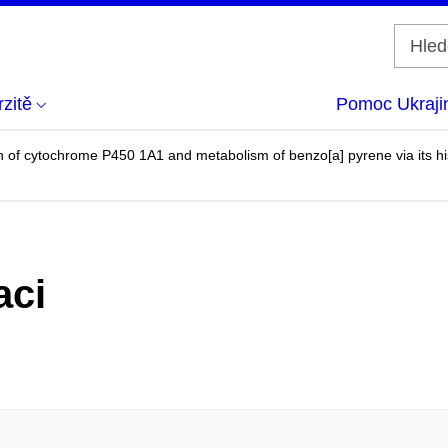
zitě
Pomoc Ukraji
n of cytochrome P450 1A1 and metabolism of benzo[a] pyrene via its histo
aci