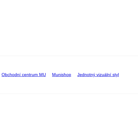
Obchodní centrum MU
Munishop
Jednotný vizuální styl