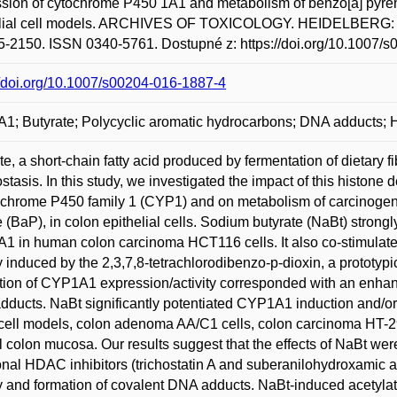
sion of cytochrome P450 1A1 and metabolism of benzo[a] pyrene 
elial cell models. ARCHIVES OF TOXICOLOGY. HEIDELBERG: 
5-2150. ISSN 0340-5761. Dostupné z: https://doi.org/10.1007/
//doi.org/10.1007/s00204-016-1887-4
; Butyrate; Polycyclic aromatic hydrocarbons; DNA adducts; Hi
te, a short-chain fatty acid produced by fermentation of dietary fi
tasis. In this study, we investigated the impact of this histone 
ochrome P450 family 1 (CYP1) and on metabolism of carcinogeni
 (BaP), in colon epithelial cells. Sodium butyrate (NaBt) strong
 in human colon carcinoma HCT116 cells. It also co-stimulat
ty induced by the 2,3,7,8-tetrachlorodibenzo-p-dioxin, a prototypi
tion of CYP1A1 expression/activity corresponded with an enha
ducts. NaBt significantly potentiated CYP1A1 induction and/or 
cell models, colon adenoma AA/C1 cells, colon carcinoma HT-29
 colon mucosa. Our results suggest that the effects of NaBt were
onal HDAC inhibitors (trichostatin A and suberanilohydroxamic 
ty and formation of covalent DNA adducts. NaBt-induced acetylatio