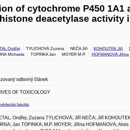
sion of cytochrome P450 1A1
histone deacetylase activity i
AL Ondřej
TYLICHOVÁ Zuzana
NEČA Jiří
KOHOUTEK Jiří
NA Michaela
TOPINKA Jan
MOYER M.P.
HOFMANOVÁ Jiřina
zovaný odborný článek
IVES OF TOXICOLOGY
ovědecká fakulta
TAL, Ondřej; Zuzana TYLICHOVÁ; Jiří NEČA; Jiří KOHOUTEK
NA; Jan TOPINKA; M.P. MOYER; Jiřina HOFMANOVÁ; Alois 