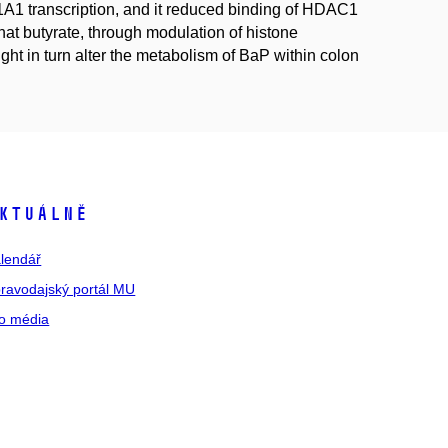
1A1 transcription, and it reduced binding of HDAC1
hat butyrate, through modulation of histone
ht in turn alter the metabolism of BaP within colon
ktuálně
lendář
ravodajský portál MU
o média