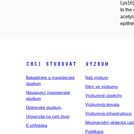
Lys16)
to the
acetyl
epithel
Chci studovat
Výzkum
Bakalářské a magisterské
Náš výzkum
studium
Dění ve výzkumu
Navazující magisterské
Výzkumné úspěchy
studium
Výzkumná témata
Doktorské studium
Výzkumná infrastruktura
Univerzita na celý život
Mezinárodní vědecká rad
E-přihláška
Publikace