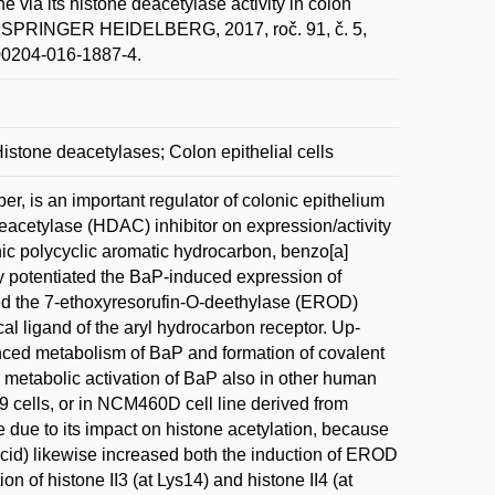
via its histone deacetylase activity in colon
SPRINGER HEIDELBERG, 2017, roč. 91, č. 5,
s00204-016-1887-4.
stone deacetylases; Colon epithelial cells
ber, is an important regulator of colonic epithelium
deacetylase (HDAC) inhibitor on expression/activity
c polycyclic aromatic hydrocarbon, benzo[a]
ly potentiated the BaP-induced expression of
ed the 7-ethoxyresorufin-O-deethylase (EROD)
cal ligand of the aryl hydrocarbon receptor. Up-
nced metabolism of BaP and formation of covalent
metabolic activation of BaP also in other human
 cells, or in NCM460D cell line derived from
 due to its impact on histone acetylation, because
acid) likewise increased both the induction of EROD
n of histone II3 (at Lys14) and histone II4 (at