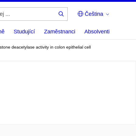
Čeština
Hledej
...
ně
Studující
Zaměstnanci
Absolventi
ne deacetylase activity in colon epithelial cell