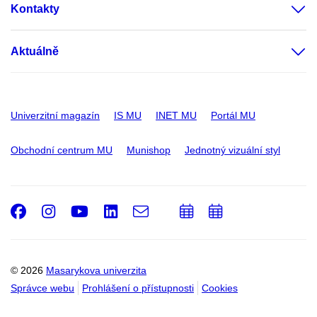
Kontakty
Aktuálně
Univerzitní magazín
IS MU
INET MU
Portál MU
Obchodní centrum MU
Munishop
Jednotný vizuální styl
Facebook
Instagram
Youtube
LinkedIn
e-
Přidat
Přidat
Email
mail
do
do
kalendáře
kalendáře
© 2026
Masarykova univerzita
Správce webu
Prohlášení o přístupnosti
Cookies