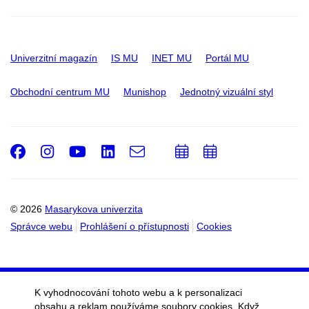
Univerzitní magazín
IS MU
INET MU
Portál MU
Obchodní centrum MU
Munishop
Jednotný vizuální styl
Facebook
Instagram
Youtube
LinkedIn
e-
Přidat
Přidat
Email
mail
do
do
kalendáře
kalendáře
© 2026
Masarykova univerzita
Správce webu
Prohlášení o přístupnosti
Cookies
K vyhodnocování tohoto webu a k personalizaci
obsahu a reklam používáme soubory cookies. Když