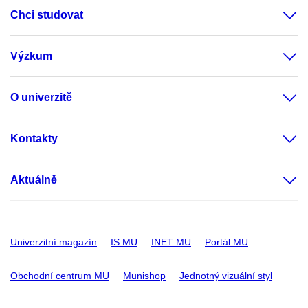
Chci studovat
Výzkum
O univerzitě
Kontakty
Aktuálně
Univerzitní magazín
IS MU
INET MU
Portál MU
Obchodní centrum MU
Munishop
Jednotný vizuální styl