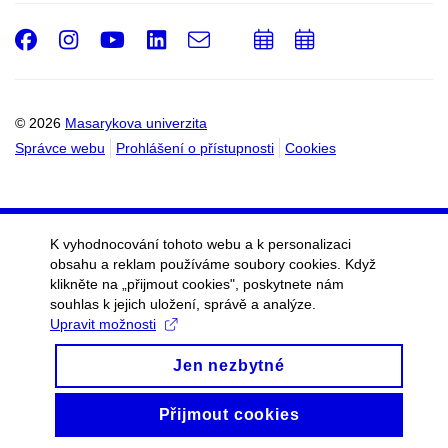
Facebook
Instagram
Youtube
LinkedIn
e-
Přidat
Přidat
Email
mail
do
do
kalendáře
kalendáře
© 2026
Masarykova univerzita
Správce webu
Prohlášení o přístupnosti
Cookies
K vyhodnocování tohoto webu a k personalizaci
obsahu a reklam používáme soubory cookies. Když
klikněte na „přijmout cookies", poskytnete nám
souhlas k jejich uložení, správě a analýze.
Upravit možnosti
Jen nezbytné
Přijmout cookies