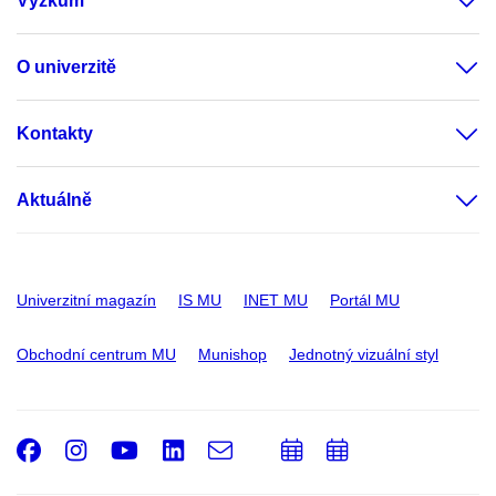
Výzkum
O univerzitě
Kontakty
Aktuálně
Univerzitní magazín
IS MU
INET MU
Portál MU
Obchodní centrum MU
Munishop
Jednotný vizuální styl
Facebook
Instagram
Youtube
LinkedIn
e-
Přidat
Přidat
Email
mail
do
do