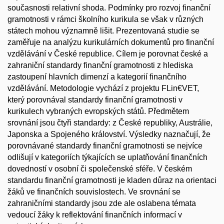
současnosti relativní shoda. Podmínky pro rozvoj finanční
gramotnosti v rámci školního kurikula se však v různých
státech mohou významně lišit. Prezentovaná studie se
zaměřuje na analýzu kurikulárních dokumentů pro finanční
vzdělávání v České republice. Cílem je porovnat české a
zahraniční standardy finanční gramotnosti z hlediska
zastoupení hlavních dimenzí a kategorií finančního
vzdělávání. Metodologie vychází z projektu FLin€VET,
který porovnával standardy finanční gramotnosti v
kurikulech vybraných evropských států. Předmětem
srovnání jsou čtyři standardy: z České republiky, Austrálie,
Japonska a Spojeného království. Výsledky naznačují, že
porovnávané standardy finanční gramotnosti se nejvíce
odlišují v kategoriích týkajících se uplatňování finančních
dovedností v osobní či společenské sféře. V českém
standardu finanční gramotnosti je kladen důraz na orientaci
žáků ve finančních souvislostech. Ve srovnání se
zahraničními standardy jsou zde ale oslabena témata
vedoucí žáky k reflektování finančních informací v