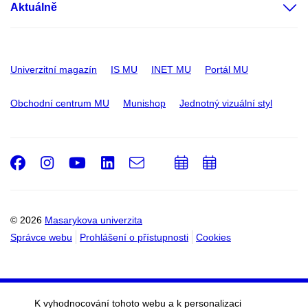
Aktuálně
Univerzitní magazín
IS MU
INET MU
Portál MU
Obchodní centrum MU
Munishop
Jednotný vizuální styl
Facebook
Instagram
Youtube
LinkedIn
e-
Přidat
Přidat
Email
mail
do
do
kalendáře
kalendáře
© 2026
Masarykova univerzita
Správce webu
Prohlášení o přístupnosti
Cookies
K vyhodnocování tohoto webu a k personalizaci