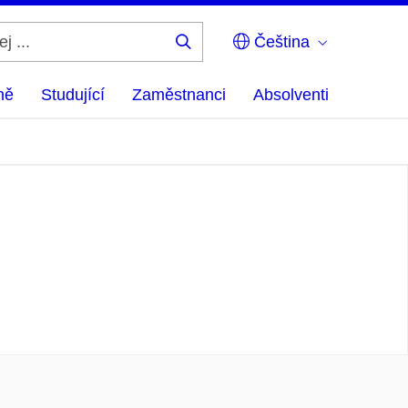
Čeština
Hledej
...
ně
Studující
Zaměstnanci
Absolventi