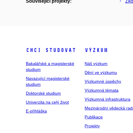
Související projekty:
Zko
Chci studovat
Výzkum
Bakalářské a magisterské
Náš výzkum
studium
Dění ve výzkumu
Navazující magisterské
Výzkumné úspěchy
studium
Výzkumná témata
Doktorské studium
Výzkumná infrastruktura
Univerzita na celý život
Mezinárodní vědecká rad
E-přihláška
Publikace
Projekty