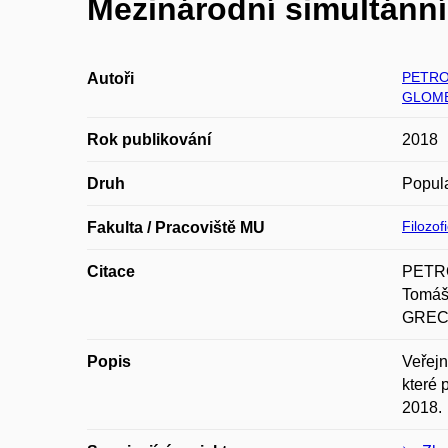
Mezinárodní simultánní 
PETRO
Autoři
GLOMB
Rok publikování
2018
Druh
Popula
Filozof
Fakulta / Pracoviště MU
Citace
PETRO
Tomáš
GREC 
Popis
Veřejn
které
2018.