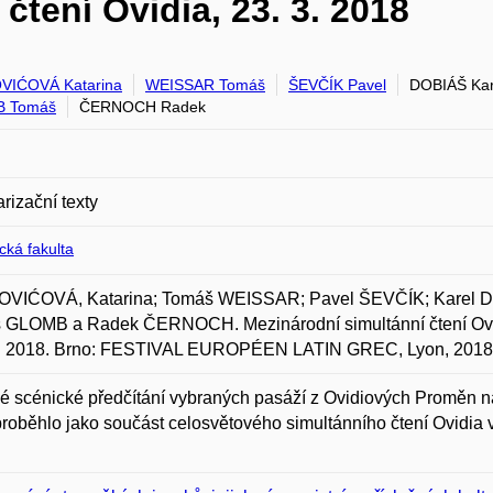
čtení Ovidia, 23. 3. 2018
VIĆOVÁ Katarina
WEISSAR Tomáš
ŠEVČÍK Pavel
DOBIÁŠ Kar
 Tomáš
ČERNOCH Radek
rizační texty
ická fakulta
VIĆOVÁ, Katarina; Tomáš WEISSAR; Pavel ŠEVČÍK; Karel
 GLOMB a Radek ČERNOCH. Mezinárodní simultánní čtení Ov
2018. Brno: FESTIVAL EUROPÉEN LATIN GREC, Lyon, 2018, 
é scénické předčítání vybraných pasáží z Ovidiových Proměn na 
 proběhlo jako součást celosvětového simultánního čtení Ov