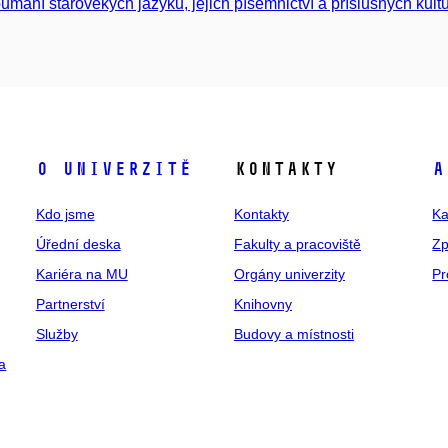
umání starověkých jazyků, jejich písemnictví a příslušných kultu
O univerzitě
Kontakty
A
Kdo jsme
Kontakty
Ka
Úřední deska
Fakulty a pracoviště
Zp
Kariéra na MU
Orgány univerzity
Pr
Partnerství
Knihovny
Služby
Budovy a místnosti
a