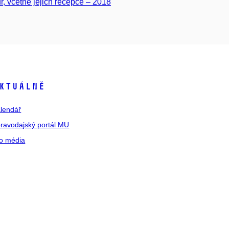
r, včetně jejich recepce – 2018
ktuálně
lendář
ravodajský portál MU
o média