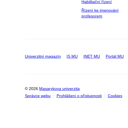
Habilitační řízení
Řízení ke jmenování
profesorem
Univerzitní magazín
IS MU
INET MU
Portál MU
© 2026
Masarykova univerzita
Správce webu
Prohlášení o přístupnosti
Cookies