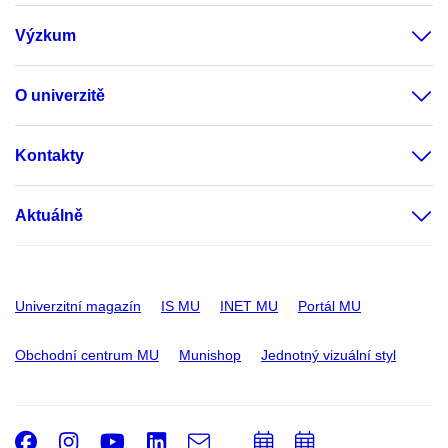
Výzkum
O univerzitě
Kontakty
Aktuálně
Univerzitní magazín
IS MU
INET MU
Portál MU
Obchodní centrum MU
Munishop
Jednotný vizuální styl
Facebook
Instagram
Youtube
LinkedIn
e-
Přidat
Přidat