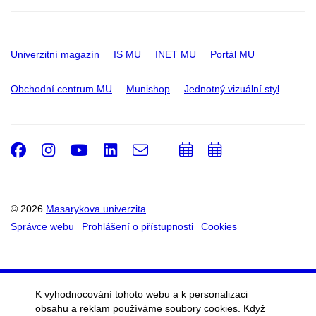
Univerzitní magazín
IS MU
INET MU
Portál MU
Obchodní centrum MU
Munishop
Jednotný vizuální styl
Facebook
Instagram
Youtube
LinkedIn
e-
Přidat
Přidat
Email
mail
do
do
kalendáře
kalendáře
© 2026
Masarykova univerzita
Správce webu
Prohlášení o přístupnosti
Cookies
K vyhodnocování tohoto webu a k personalizaci
obsahu a reklam používáme soubory cookies. Když