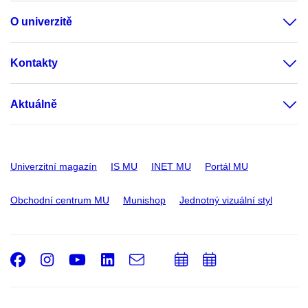
O univerzitě
Kontakty
Aktuálně
Univerzitní magazín
IS MU
INET MU
Portál MU
Obchodní centrum MU
Munishop
Jednotný vizuální styl
Facebook
Instagram
Youtube
LinkedIn
e-
Přidat
Přidat
Email
mail
do
do
kalendáře
kalendáře