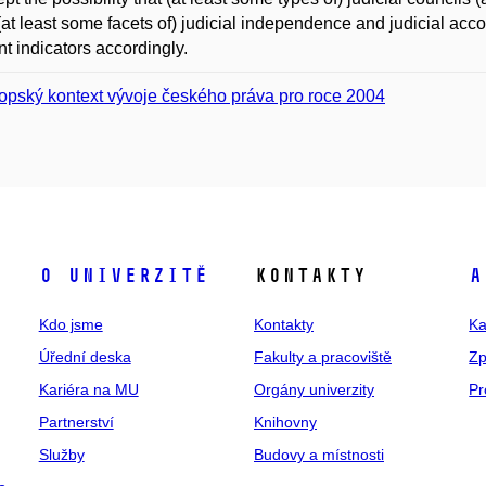
 (at least some facets of) judicial independence and judicial acco
nt indicators accordingly.
opský kontext vývoje českého práva pro roce 2004
O univerzitě
Kontakty
A
Kdo jsme
Kontakty
Ka
Úřední deska
Fakulty a pracoviště
Zp
Kariéra na MU
Orgány univerzity
Pr
Partnerství
Knihovny
Služby
Budovy a místnosti