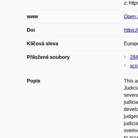
z: htt
www
Open 
Doi
https:
Klíčová slova
Europe
Přiložené soubory
284
sco
Popis
This a
Judici
severa
judici
develo
judges
judici
overin
to acc