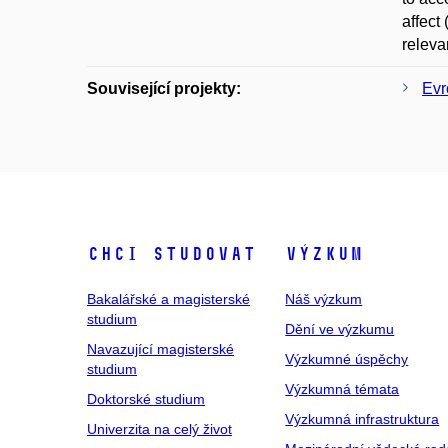
affect
releva
Související projekty:
Evr
Chci studovat
Výzkum
Bakalářské a magisterské
Náš výzkum
studium
Dění ve výzkumu
Navazující magisterské
Výzkumné úspěchy
studium
Výzkumná témata
Doktorské studium
Výzkumná infrastruktura
Univerzita na celý život