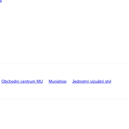
a
Obchodní centrum MU
Munishop
Jednotný vizuální styl