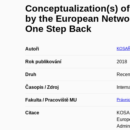
Conceptualization(s) o
by the European Networ
One Step Back
KOSAŘ
Autoři
Rok publikování
2018
Druh
Recen
Časopis / Zdroj
Intern
Právnic
Fakulta / Pracoviště MU
Citace
KOSAŘ,
Europe
Admini