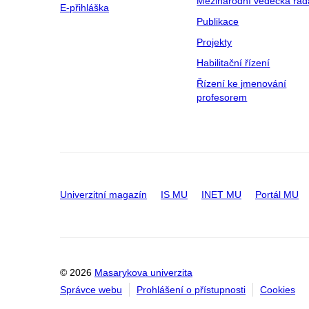
Mezinárodní vědecká rad
E-přihláška
Publikace
Projekty
Habilitační řízení
Řízení ke jmenování
profesorem
Univerzitní magazín
IS MU
INET MU
Portál MU
© 2026
Masarykova univerzita
Správce webu
Prohlášení o přístupnosti
Cookies