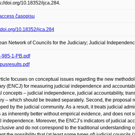
ps://doi.org/10.18352/ijca.284.
access časopisu
//doi.org/10.18352/ijca.284
an Network of Councils for the Judiciary; Judicial Independenc
-985-1-PB.pdf
pusresults.pdf
rticle focuses on conceptual issues regarding the new methodol
ary (ENCJ) for measuring judicial independence and accountabili
l concepts – judicial independence, judicial accountability, trans
ary – which should be treated separately. Second, the proposal
ped by the judicial community. As a result, it treats judicial admi
 as inherently better without empirical evidence, and does not s
al independence. Moreover, the ENCJ’s indicators of judicial acc
clusive and do not correspond to the traditional understanding o
ept the possibility that (at least some types of) judicial councils 