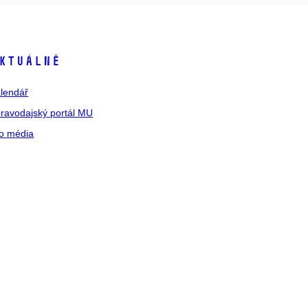
ktuálně
lendář
ravodajský portál MU
o média