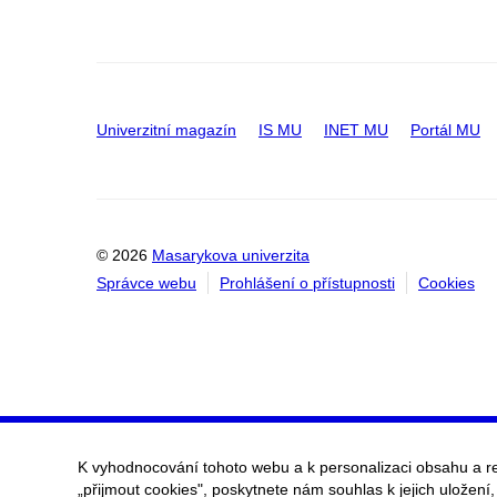
Univerzitní magazín
IS MU
INET MU
Portál MU
© 2026
Masarykova univerzita
Správce webu
Prohlášení o přístupnosti
Cookies
K vyhodnocování tohoto webu a k personalizaci obsahu a r
„přijmout cookies", poskytnete nám souhlas k jejich uložení