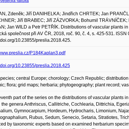
ovědecká fakulta
N, Zdeněk; Jiří DANIHELKA; Jindřich CHRTEK; Jan PRANČL
HNER; Jiří BRABEC; Jiří ZÁZVORKA; Bohumil TRÁVNÍČEK;
; Jan WILD a Petr PETŘÍK. Distributions of vascular plants in 
cká společnost při AV ČR, 2018, roč. 90, č. 4, s. 425-531. ISS
//doi.org/10.23855/preslia.2018.425.
/www.preslia.cz/P184Kaplan3.pdf
//doi.org/10.23855/preslia.2018.425
species; central Europe; chorology; Czech Republic; distribution 
c; flora; grid maps; herbaria; phytogeography; plant record; vas
venth part of the series on the distributions of vascular plants
n the genera Anthriscus, Callitriche, Cochlearia, Dittrichia, Ege
alium, Gymnocarpium, Hordeum, Hydrocharis, Limonium, Najas
ognaphalium, Rubus, Sedum, Senecio, Setaria, Stratiotes, Tr
ed by taxonomic experts based on examined herbarium specimens