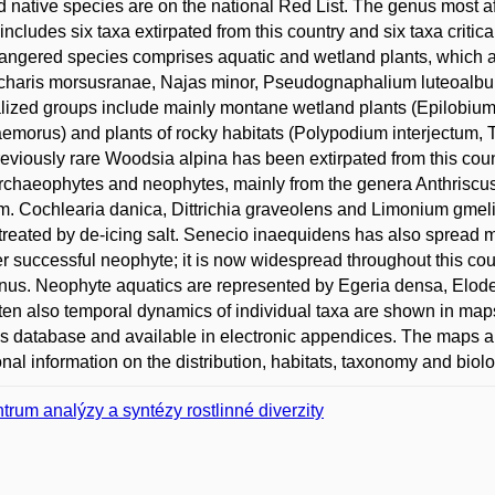
d native species are on the national Red List. The genus most a
includes six taxa extirpated from this country and six taxa critic
angered species comprises aquatic and wetland plants, which ar
haris morsusranae, Najas minor, Pseudognaphalium luteoalbum 
lized groups include mainly montane wetland plants (Epilobium
morus) and plants of rocky habitats (Polypodium interjectum,
eviously rare Woodsia alpina has been extirpated from this coun
rchaeophytes and neophytes, mainly from the genera Anthriscu
. Cochlearia danica, Dittrichia graveolens and Limonium gmelin
treated by de-icing salt. Senecio inaequidens has also spread
r successful neophyte; it is now widespread throughout this cou
nus. Neophyte aquatics are represented by Egeria densa, Elodea 
ten also temporal dynamics of individual taxa are shown in ma
s database and available in electronic appendices. The maps 
onal information on the distribution, habitats, taxonomy and biolo
trum analýzy a syntézy rostlinné diverzity