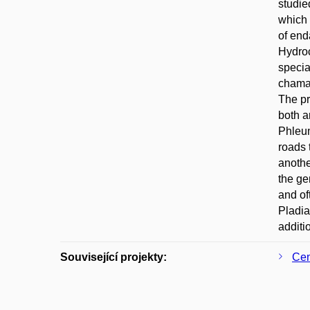
studie
which 
of end
Hydroc
specia
chamae
The pr
both a
Phleum
roads 
anothe
the ge
and of
Pladia
additi
Související projekty:
Cen