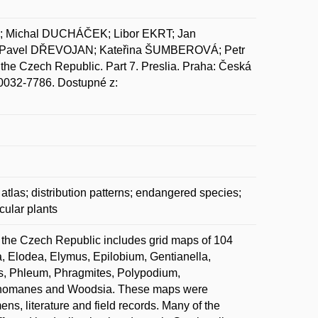
; Michal DUCHÁČEK; Libor EKRT; Jan
 Pavel DŘEVOJAN; Kateřina ŠUMBEROVÁ; Petr
the Czech Republic. Part 7. Preslia. Praha: Česká
N 0032-7786. Dostupné z:
atlas; distribution patterns; endangered species;
cular plants
 in the Czech Republic includes grid maps of 104
ria, Elodea, Elymus, Epilobium, Gentianella,
, Phleum, Phragmites, Polypodium,
ichomanes and Woodsia. These maps were
, literature and field records. Many of the