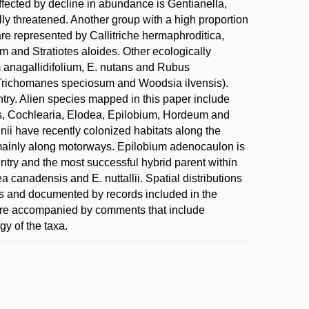
ffected by decline in abundance is Gentianella,
ally threatened. Another group with a high proportion
e represented by Callitriche hermaphroditica,
and Stratiotes aloides. Other ecologically
 anagallidifolium, E. nutans and Rubus
 Trichomanes speciosum and Woodsia ilvensis).
try. Alien species mapped in this paper include
s, Cochlearia, Elodea, Epilobium, Hordeum and
ii have recently colonized habitats along the
 mainly along motorways. Epilobium adenocaulon is
ntry and the most successful hybrid parent within
canadensis and E. nuttallii. Spatial distributions
ps and documented by records included in the
are accompanied by comments that include
gy of the taxa.