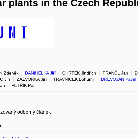
ar plants in the Czech Republi
N Zdeněk
DANIHELKA Jiří
CHRTEK Jindřich
PRANČL Jan
D
 Jiří
ZÁZVORKA Jiří
TRÁVNÍČEK Bohumil
DŘEVOJAN Pavel
Jan
PETŘÍK Petr
zovaný odborný článek
a