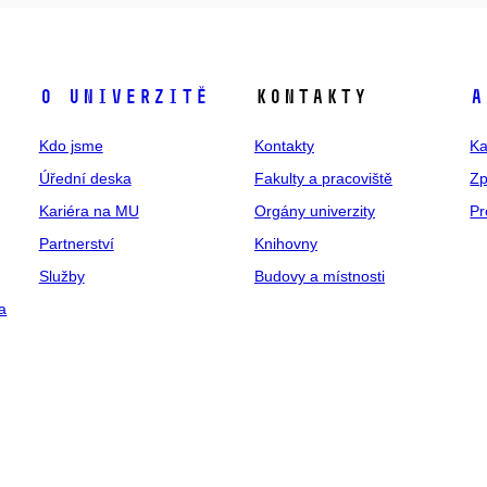
O univerzitě
Kontakty
A
Kdo jsme
Kontakty
Ka
Úřední deska
Fakulty a pracoviště
Zp
Kariéra na MU
Orgány univerzity
Pr
Partnerství
Knihovny
Služby
Budovy a místnosti
a