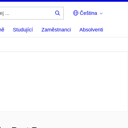
Čeština
Hledej
...
ně
Studující
Zaměstnanci
Absolventi