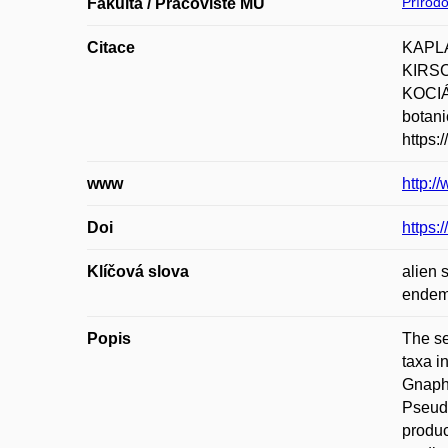
Přírod
Fakulta / Pracoviště MU
Citace
KAPLA
KIRSC
KOCIÁN
botani
https:
www
http:/
Doi
https:
Klíčová slova
alien 
endemi
Popis
The se
taxa i
Gnaph
Pseud
produc