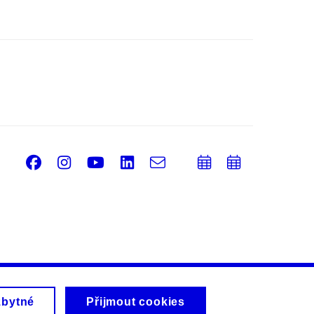
Facebook
Instagram
Youtube
LinkedIn
e-
Přidat
Přidat
Email
mail
do
do
kalendáře
kalendá
zbytné
Přijmout cookies