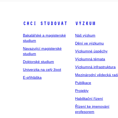
Chci studovat
Výzkum
Bakalářské a magisterské
Náš výzkum
studium
Dění ve výzkumu
Navazující magisterské
Výzkumné úspěchy
studium
Výzkumná témata
Doktorské studium
Výzkumná infrastruktura
Univerzita na celý život
Mezinárodní vědecká rad
E-přihláška
Publikace
Projekty
Habilitační řízení
Řízení ke jmenování
profesorem