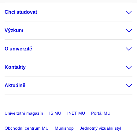
Chci studovat
Výzkum
O univerzitě
Kontakty
Aktuálně
Univerzitní magazín
IS MU
INET MU
Portál MU
Obchodní centrum MU
Munishop
Jednotný vizuální styl