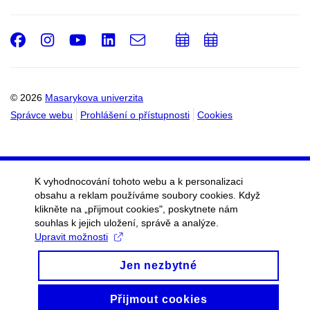
Facebook
Instagram
Youtube
LinkedIn
e-
Přidat
Přidat
Email
mail
do
do
kalendáře
kalendáře
© 2026
Masarykova univerzita
Správce webu
Prohlášení o přístupnosti
Cookies
K vyhodnocování tohoto webu a k personalizaci
obsahu a reklam používáme soubory cookies. Když
klikněte na „přijmout cookies", poskytnete nám
souhlas k jejich uložení, správě a analýze.
Upravit možnosti
Jen nezbytné
Přijmout cookies