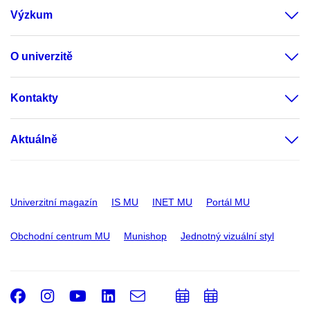
Výzkum
O univerzitě
Kontakty
Aktuálně
Univerzitní magazín
IS MU
INET MU
Portál MU
Obchodní centrum MU
Munishop
Jednotný vizuální styl
Facebook
Instagram
Youtube
LinkedIn
e-
Přidat
Přidat
Email