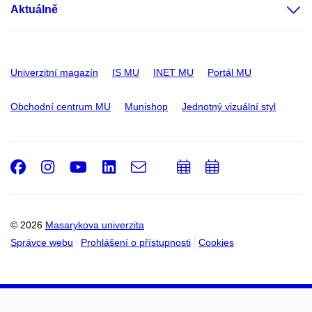
Aktuálně
Univerzitní magazín
IS MU
INET MU
Portál MU
Obchodní centrum MU
Munishop
Jednotný vizuální styl
Facebook
Instagram
Youtube
LinkedIn
e-
Přidat
Přidat
Email
mail
do
do
kalendáře
kalendáře
© 2026
Masarykova univerzita
Správce webu
Prohlášení o přístupnosti
Cookies